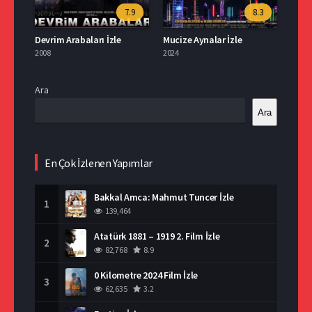
7.9
8.3
Devrim Arabaları İzle
Mucize Aynalar İzle
2008
2024
Ara
Ara
En Çok İzlenen Yapımlar
Bakkal Amca: Mahmut Tuncer İzle
1
139,464
Atatürk 1881 – 1919 2. Film İzle
2
82,768
8.9
0 Kilometre 2024 Film İzle
3
62,635
3.2