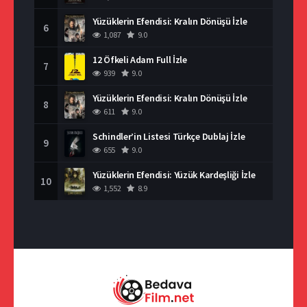
Yüzüklerin Efendisi: Kralın Dönüşü İzle
6
1,087
9.0
12 Öfkeli Adam Full İzle
7
939
9.0
Yüzüklerin Efendisi: Kralın Dönüşü İzle
8
611
9.0
Schindler’in Listesi Türkçe Dublaj İzle
9
655
9.0
Yüzüklerin Efendisi: Yüzük Kardeşliği İzle
10
1,552
8.9