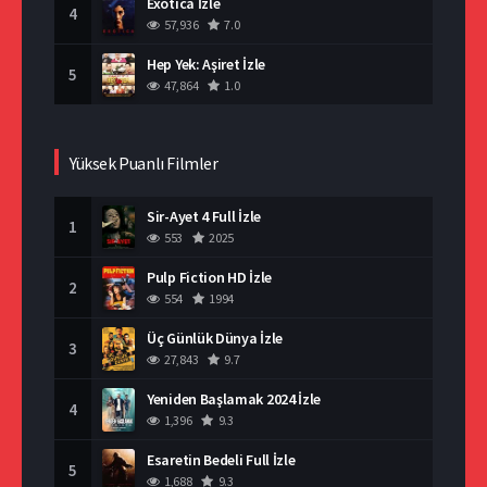
Exotica İzle
4
57,936
7.0
Hep Yek: Aşiret İzle
5
47,864
1.0
Yüksek Puanlı Filmler
Sir-Ayet 4 Full İzle
1
553
2025
Pulp Fiction HD İzle
2
554
1994
Üç Günlük Dünya İzle
3
27,843
9.7
Yeniden Başlamak 2024 İzle
4
1,396
9.3
Esaretin Bedeli Full İzle
5
1,688
9.3