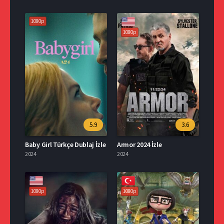
1080p
1080p
5.9
3.6
Baby Girl Türkçe Dublaj İzle
Armor 2024 İzle
2024
2024
1080p
1080p