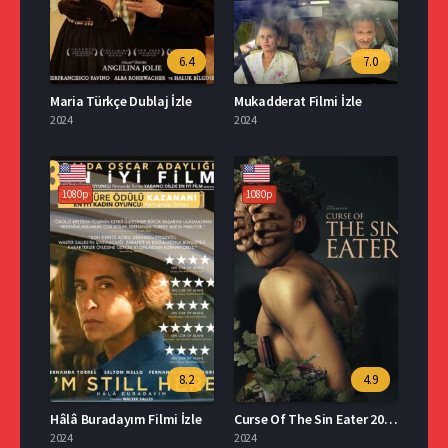
6.4
7.0
Maria Türkçe Dublaj İzle
Mukadderat Filmi İzle
2024
2024
1080p
1080p
8.2
4.9
Hâlâ Buradayım Filmi İzle
Curse Of The Sin Eater 2024 İzle
2024
2024