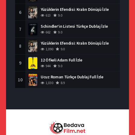
Yüzüklerin Efendisi: Kralın Dönüşü İzle
6
613
9.0
Schindler’in Listesi Türkçe Dublaj İzle
7
662
9.0
Yüzüklerin Efendisi: Kralın Dönüşü İzle
8
1,090
9.0
12 Öfkeli Adam Full İzle
9
944
9.0
Ucuz Roman Türkçe Dublaj Full İzle
10
1,030
8.9