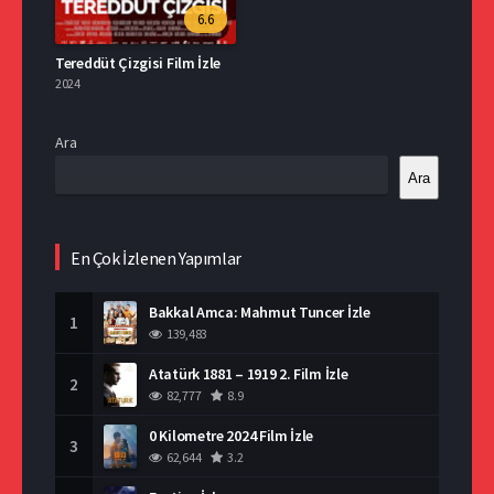
6.6
Tereddüt Çizgisi Film İzle
2024
Ara
Ara
En Çok İzlenen Yapımlar
Bakkal Amca: Mahmut Tuncer İzle
1
139,483
Atatürk 1881 – 1919 2. Film İzle
2
82,777
8.9
0 Kilometre 2024 Film İzle
3
62,644
3.2