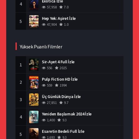
Exotica İzle
4
57,958
7.0
Hep Yek: Aşiret İzle
5
47,904
1.0
Yüksek Puanlı Filmler
Sir-Ayet 4 Full İzle
1
556
2025
Pulp Fiction HD İzle
2
559
1994
Üç Günlük Dünya İzle
3
27,851
9.7
Yeniden Başlamak 2024 İzle
4
1,400
9.3
Esaretin Bedeli Full İzle
5
1,693
9.3