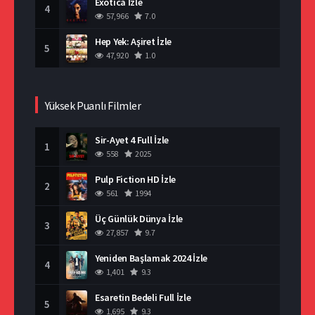
Exotica İzle
4
57,966
7.0
Hep Yek: Aşiret İzle
5
47,920
1.0
Yüksek Puanlı Filmler
Sir-Ayet 4 Full İzle
1
558
2025
Pulp Fiction HD İzle
2
561
1994
Üç Günlük Dünya İzle
3
27,857
9.7
Yeniden Başlamak 2024 İzle
4
1,401
9.3
Esaretin Bedeli Full İzle
5
1,695
9.3