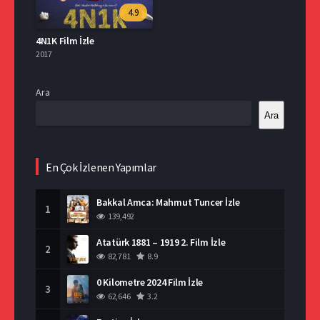
4.9
4N1K Film İzle
2017
Ara
Ara
En Çok İzlenen Yapımlar
Bakkal Amca: Mahmut Tuncer İzle
1
139,492
Atatürk 1881 – 1919 2. Film İzle
2
82,781
8.9
0 Kilometre 2024 Film İzle
3
62,646
3.2