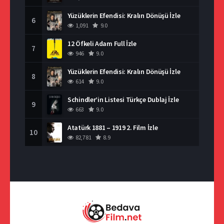
Yüzüklerin Efendisi: Kralın Dönüşü İzle
6
1,091
9.0
12 Öfkeli Adam Full İzle
7
946
9.0
Yüzüklerin Efendisi: Kralın Dönüşü İzle
8
614
9.0
Schindler’in Listesi Türkçe Dublaj İzle
9
663
9.0
Atatürk 1881 – 1919 2. Film İzle
10
82,781
8.9