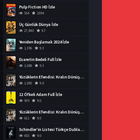
Pulp Fiction HD İzle
554
1994
Üç Günlük Dünya İzle
27,840
9.7
Yeniden Başlamak 2024 İzle
1,396
9.3
Esaretin Bedeli Full İzle
1,688
9.3
Yüzüklerin Efendisi: Kralın Dönüşü İzle
1,085
9.0
12 Öfkeli Adam Full İzle
939
9.0
Yüzüklerin Efendisi: Kralın Dönüşü İzle
611
9.0
Schindler’in Listesi Türkçe Dublaj İzle
655
9.0