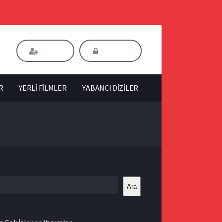
Kaydol
Giriş Yap
R
YERLİ FİLMLER
YABANCI DİZİLER
Ara