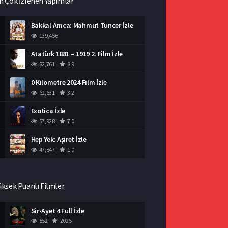
n Çok İzlenen Yapımlar
Bakkal Amca: Mahmut Tuncer İzle
139,456
Atatürk 1881 – 1919 2. Film İzle
82,761
8.9
0 Kilometre 2024 Film İzle
62,631
3.2
Exotica İzle
57,928
7.0
Hep Yek: Aşiret İzle
47,847
1.0
üksek Puanlı Filmler
Sir-Ayet 4 Full İzle
552
2025