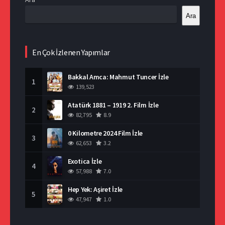
Ara
En Çok İzlenen Yapımlar
Bakkal Amca: Mahmut Tuncer İzle
1
139,523
Atatürk 1881 – 1919 2. Film İzle
2
82,795
8.9
0 Kilometre 2024 Film İzle
3
62,653
3.2
Exotica İzle
4
57,988
7.0
Hep Yek: Aşiret İzle
5
47,947
1.0