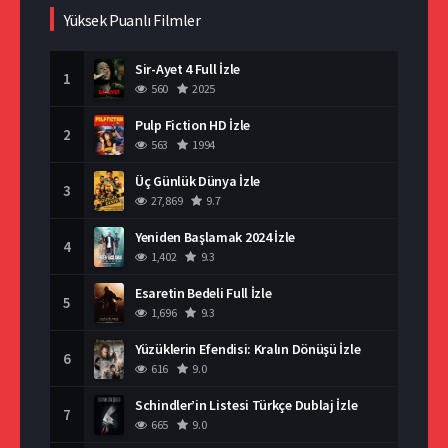
Yüksek Puanlı Filmler
Sir-Ayet 4 Full İzle
1
560
2025
Pulp Fiction HD İzle
2
563
1994
Üç Günlük Dünya İzle
3
27,869
9.7
Yeniden Başlamak 2024 İzle
4
1,402
9.3
Esaretin Bedeli Full İzle
5
1,696
9.3
Yüzüklerin Efendisi: Kralın Dönüşü İzle
6
616
9.0
Schindler’in Listesi Türkçe Dublaj İzle
7
665
9.0