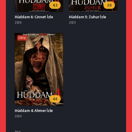
4.3
3.8
Hüddam 6: Cinnet İzle
Hüddam 5: Zuhur İzle
2026
2025
1080p
4.6
Hüddam 4: Ahmer İzle
2024
Ara