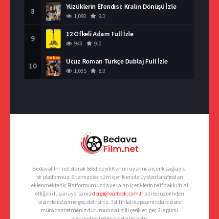
Yüzüklerin Efendisi: Kralın Dönüşü İzle
8
1,092
9.0
12 Öfkeli Adam Full İzle
9
949
9.0
Ucuz Roman Türkçe Dublaj Full İzle
10
1,035
8.9
Bedavafilm.net olarak 5651 Sayılı Kanun uyarınca içerik sağlayıcı
bir platformuz. Sitemizdeki tüm içerikler site üyeleri tarafından
eklenmektedir. Platformumuzda yer alan içeriklerin telif hakkı ihlal
ettiğini düşünüyorsanız
dergi@outlook.com.tr
adresi üzerinden
bizimle iletişime geçebilirsiniz. Telif ihlali kapsamında bizlere
müracaat etmeniz durumunda ilgili içerik en geç 2 iş günü
içerisinde siteden kaldırılacaktır.