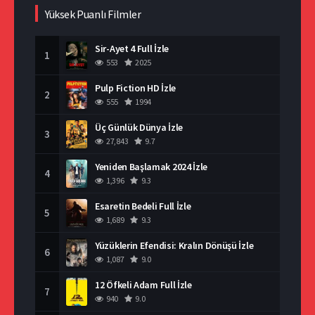
Yüksek Puanlı Filmler
Sir-Ayet 4 Full İzle
1
553
2025
Pulp Fiction HD İzle
2
555
1994
Üç Günlük Dünya İzle
3
27,843
9.7
Yeniden Başlamak 2024 İzle
4
1,396
9.3
Esaretin Bedeli Full İzle
5
1,689
9.3
Yüzüklerin Efendisi: Kralın Dönüşü İzle
6
1,087
9.0
12 Öfkeli Adam Full İzle
7
940
9.0