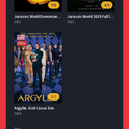
5.6
6.9
Jurassic World Dominion İzle Türkçe Dublaj
Jurassic World 2015 Full İzle
2022
2015
1080p
5.7
Argylle: Gizli Casus İzle
2024
Ara