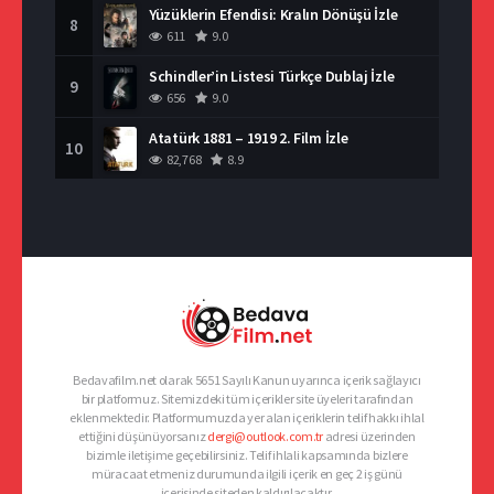
Yüzüklerin Efendisi: Kralın Dönüşü İzle
8
611
9.0
Schindler’in Listesi Türkçe Dublaj İzle
9
656
9.0
Atatürk 1881 – 1919 2. Film İzle
10
82,768
8.9
Bedavafilm.net olarak 5651 Sayılı Kanun uyarınca içerik sağlayıcı
bir platformuz. Sitemizdeki tüm içerikler site üyeleri tarafından
eklenmektedir. Platformumuzda yer alan içeriklerin telif hakkı ihlal
ettiğini düşünüyorsanız
dergi@outlook.com.tr
adresi üzerinden
bizimle iletişime geçebilirsiniz. Telif ihlali kapsamında bizlere
müracaat etmeniz durumunda ilgili içerik en geç 2 iş günü
içerisinde siteden kaldırılacaktır.