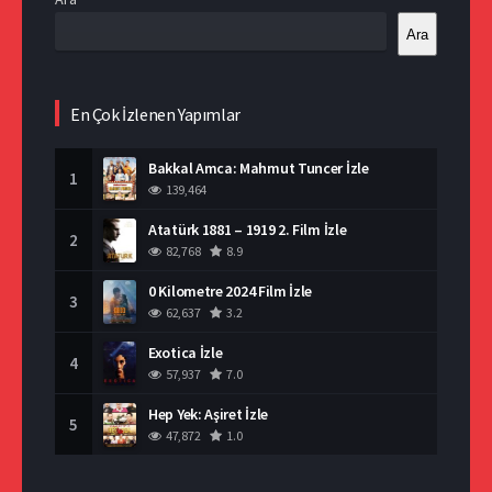
Ara
En Çok İzlenen Yapımlar
Bakkal Amca: Mahmut Tuncer İzle
1
139,464
Atatürk 1881 – 1919 2. Film İzle
2
82,768
8.9
0 Kilometre 2024 Film İzle
3
62,637
3.2
Exotica İzle
4
57,937
7.0
Hep Yek: Aşiret İzle
5
47,872
1.0