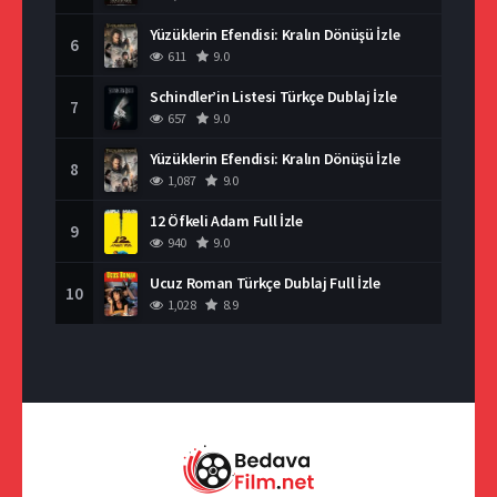
Yüzüklerin Efendisi: Kralın Dönüşü İzle
6
611
9.0
Schindler’in Listesi Türkçe Dublaj İzle
7
657
9.0
Yüzüklerin Efendisi: Kralın Dönüşü İzle
8
1,087
9.0
12 Öfkeli Adam Full İzle
9
940
9.0
Ucuz Roman Türkçe Dublaj Full İzle
10
1,028
8.9