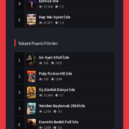
Exotica İzle
4
57,938
7.0
Hep Yek: Aşiret İzle
5
47,877
1.0
Yüksek Puanlı Filmler
Sir-Ayet 4 Full İzle
1
553
2025
Pulp Fiction HD İzle
2
555
1994
Üç Günlük Dünya İzle
3
27,844
9.7
Yeniden Başlamak 2024 İzle
4
1,396
9.3
Esaretin Bedeli Full İzle
5
1,689
9.3