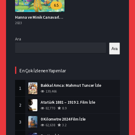
6.5
Hanna ve Minik Canavarlar Türkçe Dublaj İzle
2023
Ara
Ara
En Çok İzlenen Yapımlar
Bakkal Amca: Mahmut Tuncer İzle
1
139,466
Atatürk 1881 – 1919 2. Film İzle
2
82,770
8.9
0 Kilometre 2024 Film İzle
3
62,638
3.2