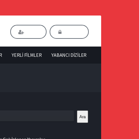
Kaydol
Giriş Yap
R
YERLİ FİLMLER
YABANCI DİZİLER
Ara