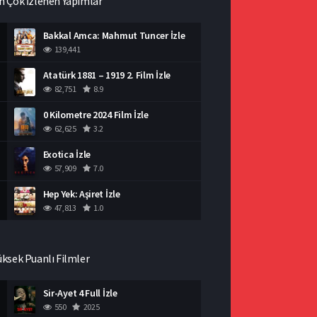
n Çok İzlenen Yapımlar
Bakkal Amca: Mahmut Tuncer İzle
139,441
Atatürk 1881 – 1919 2. Film İzle
82,751
8.9
0 Kilometre 2024 Film İzle
62,625
3.2
Exotica İzle
57,909
7.0
Hep Yek: Aşiret İzle
47,813
1.0
üksek Puanlı Filmler
Sir-Ayet 4 Full İzle
550
2025