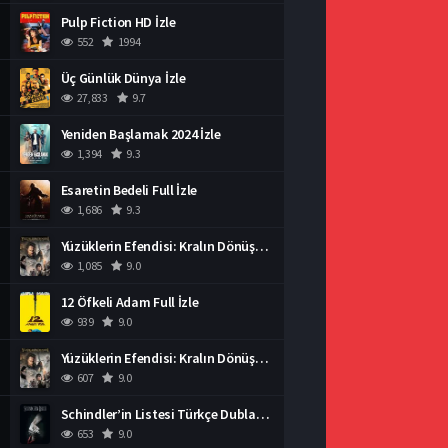
Pulp Fiction HD İzle
552
1994
Üç Günlük Dünya İzle
27,833
9.7
Yeniden Başlamak 2024 İzle
1,394
9.3
Esaretin Bedeli Full İzle
1,686
9.3
Yüzüklerin Efendisi: Kralın Dönüşü İzle
1,085
9.0
12 Öfkeli Adam Full İzle
939
9.0
Yüzüklerin Efendisi: Kralın Dönüşü İzle
607
9.0
Schindler’in Listesi Türkçe Dublaj İzle
653
9.0