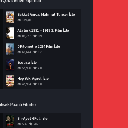
n Çok İzlenen Yapımlar
Bakkal Amca: Mahmut Tuncer İzle
139,483
Atatürk 1881 – 1919 2. Film İzle
82,777
8.9
0 Kilometre 2024 Film İzle
62,644
3.2
Exotica İzle
57,958
7.0
Hep Yek: Aşiret İzle
47,904
1.0
üksek Puanlı Filmler
Sir-Ayet 4 Full İzle
556
2025