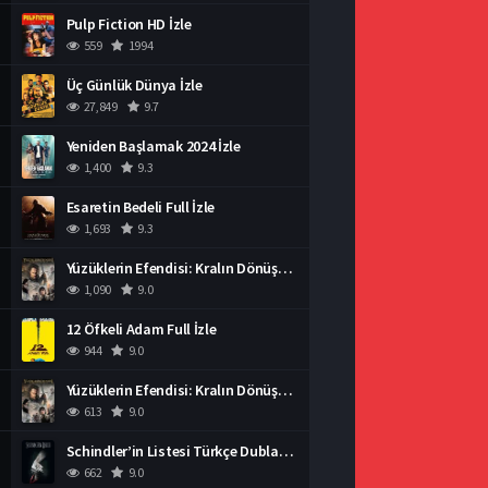
Pulp Fiction HD İzle
559
1994
Üç Günlük Dünya İzle
27,849
9.7
Yeniden Başlamak 2024 İzle
1,400
9.3
Esaretin Bedeli Full İzle
1,693
9.3
Yüzüklerin Efendisi: Kralın Dönüşü İzle
1,090
9.0
12 Öfkeli Adam Full İzle
944
9.0
Yüzüklerin Efendisi: Kralın Dönüşü İzle
613
9.0
Schindler’in Listesi Türkçe Dublaj İzle
662
9.0