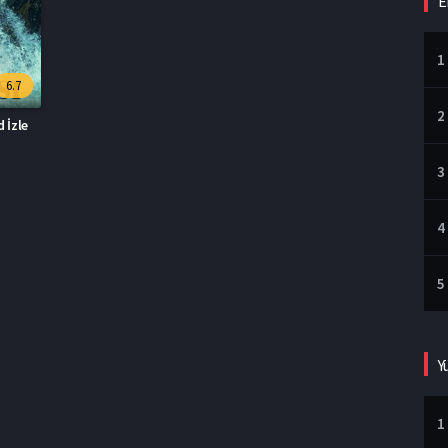
E
1
6.7
2
d İzle
3
4
5
Y
1