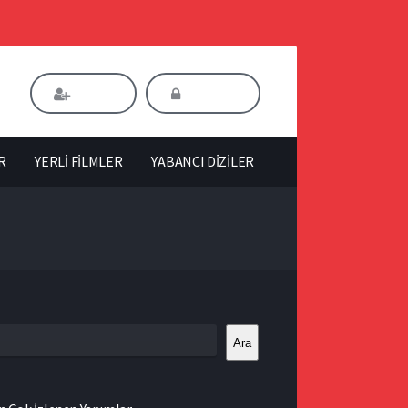
Kaydol
Giriş Yap
R
YERLİ FİLMLER
YABANCI DİZİLER
Ara