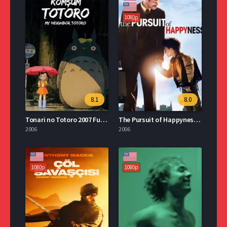
1080p
8.1
8.0
Tonari no Totoro 2007 Full İzle
The Pursuit of Happyness 2006 İzle
2006
2006
1080p
1080p