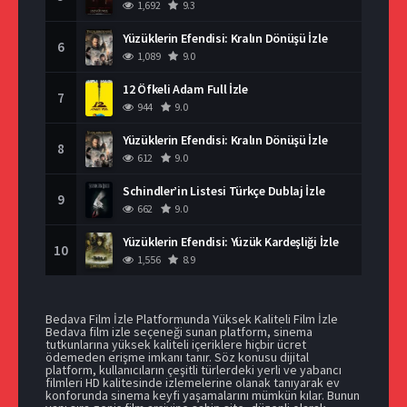
1,692
9.3
Yüzüklerin Efendisi: Kralın Dönüşü İzle
6
1,089
9.0
12 Öfkeli Adam Full İzle
7
944
9.0
Yüzüklerin Efendisi: Kralın Dönüşü İzle
8
612
9.0
Schindler’in Listesi Türkçe Dublaj İzle
9
662
9.0
Yüzüklerin Efendisi: Yüzük Kardeşliği İzle
10
1,556
8.9
Bedava Film İzle Platformunda Yüksek Kaliteli Film İzle
Bedava film izle seçeneği sunan platform, sinema
tutkunlarına yüksek kaliteli içeriklere hiçbir ücret
ödemeden erişme imkanı tanır. Söz konusu dijital
platform, kullanıcıların çeşitli türlerdeki yerli ve yabancı
filmleri HD kalitesinde izlemelerine olanak tanıyarak ev
konforunda sinema keyfi yaşamalarını mümkün kılar. Bunun