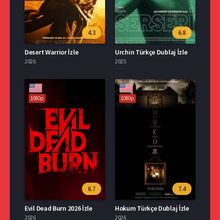
4.3
6.8
Desert Warrior İzle
Urchin Türkçe Dublaj İzle
2026
2025
1080p
1080p
6.7
7.4
Evil Dead Burn 2026 İzle
Hokum Türkçe Dublaj İzle
2026
2026