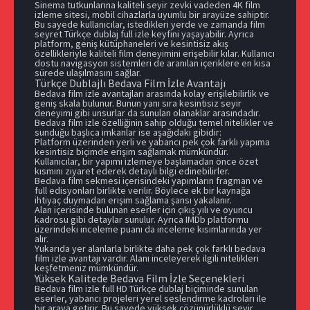
Sinema tutkunlarına kaliteli seyir zevki vadeden 4K film
izleme sitesi, mobil cihazlarla uyumlu bir arayüze sahiptir.
Bu sayede kullanıcılar, istedikleri yerde ve zamanda film
seyret Türkçe dublaj full izle keyfini yaşayabilir. Ayrıca
platform, geniş kütüphaneleri ve kesintisiz akış
özellikleriyle kaliteli film deneyimini erişebilir kılar. Kullanıcı
dostu navigasyon sistemleri de aranılan içeriklere en kısa
sürede ulaşılmasını sağlar.
Türkçe Dublajlı Bedava Film İzle Avantajı
Bedava film izle avantajları arasında kolay erişilebilirlik ve
geniş skala bulunur. Bunun yanı sıra kesintisiz seyir
deneyimi gibi unsurlar da sunulan olanaklar arasındadır.
Bedava film izle özelliğinin sahip olduğu temel nitelikler ve
sunduğu başlıca imkanlar ise aşağıdaki gibidir:
Platform üzerinden yerli ve yabancı pek çok farklı yapıma
kesintisiz biçimde erişim sağlamak mümkündür.
Kullanıcılar, bir yapımı izlemeye başlamadan önce özet
kısmını ziyaret ederek detaylı bilgi edinebilirler.
Bedava film sekmesi içerisindeki yapımların fragman ve
full edisyonları birlikte verilir. Böylece ek bir kaynağa
ihtiyaç duymadan erişim sağlama şansı yakalanır.
Alan içerisinde bulunan eserler için çıkış yılı ve oyuncu
kadrosu gibi detaylar sunulur. Ayrıca IMDb platformu
üzerindeki inceleme puanı da inceleme kısımlarında yer
alır.
Yukarıda yer alanlarla birlikte daha pek çok farklı bedava
film izle avantajı vardır. Alanı inceleyerek ilgili nitelikleri
keşfetmeniz mümkündür.
Yüksek Kalitede Bedava Film İzle Seçenekleri
Bedava film izle full HD Türkçe dublaj biçiminde sunulan
eserler, yabancı projeleri yerel seslendirme kadroları ile
bir araya getirir. Bu sayede yüksek çözünürlüklü seyir