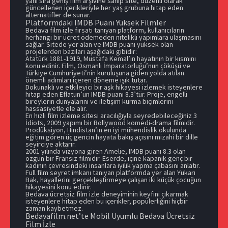
yanı sıra geniş film arşivine sahip site, düzenli olarak
güncellenen içerikleriyle her yaş grubuna hitap eden
alternatifler de sunar.
Platformdaki IMDB Puanı Yüksek Filmler
Bedava film izle fırsatı tanıyan platform, kullanıcıların
herhangi bir ücret ödemeden nitelikli yapımlara ulaşmasını
sağlar. Sitede yer alan ve IMDB puanı yüksek olan
projelerden bazıları aşağıdaki gibidir:
Atatürk 1881-1919, Mustafa Kemal’in hayatının bir kısmını
konu edinir. Film, Osmanlı İmparatorluğu’nun çöküşü ve
Türkiye Cumhuriyeti’nin kuruluşuna giden yolda atılan
önemli adımları içeren döneme ışık tutar.
Dokunaklı ve etkileyici bir aşk hikayesi izlemek isteyenlere
hitap eden Eflatun’un IMDB puanı 8.3’tür. Proje, engelli
bireylerin dünyalarını ve iletişim kurma biçimlerini
hassasiyetle ele alır.
En hızlı film izleme sitesi aracılığıyla seyredebileceğiniz 3
İdiots, 2009 yapımı bir Bollywood komedi-drama filmidir.
Prodüksiyon, Hindistan’ın en iyi mühendislik okulunda
eğitim gören üç gencin hayata bakış açısını mizahi bir dille
seyirciye aktarır.
2001 yılında vizyona giren Amelie, IMDB puanı 8.3 olan
özgün bir Fransız filmidir. Eserde, içine kapanık genç bir
kadının çevresindeki insanlara iyilik yapma çabasını anlatır.
Full film seyret imkanı tanıyan platformda yer alan Yukarı
Bak, hayallerini gerçekleştirmeye çalışan iki küçük çocuğun
hikayesini konu edinir.
Bedava ücretsiz film izle deneyiminin keyfini çıkarmak
isteyenlere hitap eden bu içerikler, popülerliğini hiçbir
zaman kaybetmez.
Bedavafilm.net’te Mobil Uyumlu Bedava Ücretsiz
Film İzle