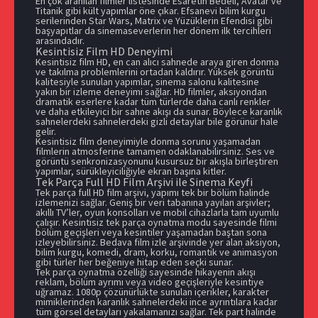
En çok aranılan filmler listesinde
Esaretin Bedeli
, Avatar ve
Titanik gibi kült yapımlar öne çıkar. Efsanevi bilim kurgu
serilerinden Star Wars, Matrix ve Yüzüklerin Efendisi gibi
başyapıtlar da sinemaseverlerin her dönem ilk tercihleri
arasındadır.
Kesintisiz Film HD Deneyimi
Kesintisiz film HD, en can alıcı sahnede araya giren donma
ve takılma problemlerini ortadan kaldırır. Yüksek görüntü
kalitesiyle sunulan yapımlar, sinema salonu kalitesine
yakın bir izleme deneyimi sağlar. HD filmler, aksiyondan
dramatik eserlere kadar tüm türlerde daha canlı renkler
ve daha etkileyici bir sahne akışı da sunar. Böylece karanlık
sahnelerdeki sahnelerdeki gizli detaylar bile görünür hale
gelir.
Kesintisiz film deneyimiyle donma sorunu yaşamadan
filmlerin atmosferine tamamen odaklanabilirsiniz. Ses ve
görüntü senkronizasyonunu kusursuz bir akışla birleştiren
yapımlar, sürükleyiciliğiyle ekran başına kitler.
Tek Parça Full HD Film Arşivi ile Sinema Keyfi
Tek parça full HD film arşivi, yapımı tek bir bölüm halinde
izlemenizi sağlar. Geniş bir veri tabanına yayılan arşivler;
akıllı TV’ler, oyun konsolları ve mobil cihazlarla tam uyumlu
çalışır. Kesintisiz tek parça oynatma modu sayesinde filmi
bölüm geçişleri veya kesintiler yaşamadan baştan sona
izleyebilirsiniz. Bedava film izle arşivinde yer alan aksiyon,
bilim kurgu, komedi, dram, korku, romantik ve animasyon
gibi türler her beğeniye hitap eden seçki sunar.
Tek parça oynatma özelliği sayesinde hikayenin akışı
reklam, bölüm ayrımı veya video geçişleriyle kesintiye
uğramaz. 1080p çözünürlükte sunulan içerikler, karakter
mimiklerinden karanlık sahnelerdeki ince ayrıntılara kadar
tüm görsel detayları yakalamanızı sağlar. Tek part halinde