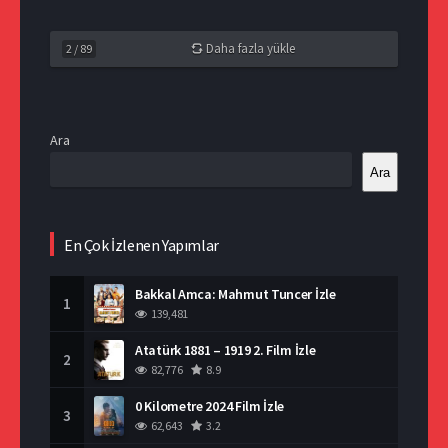
Daha fazla yükle
2
/
89
Ara
Ara
En Çok İzlenen Yapımlar
Bakkal Amca: Mahmut Tuncer İzle
1
139,481
Atatürk 1881 – 1919 2. Film İzle
2
82,776
8.9
0 Kilometre 2024 Film İzle
3
62,643
3.2