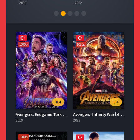
2022
2015
2022
1080p
1080p
8.4
8.4
Avengers: Endgame Türkçe Dublaj İzle
Avengers: Infinity War İzle Türkçe
2019
2023
1080p