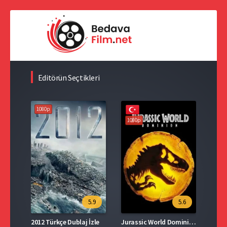
Editörün Seçtikleri
1080p
1080p
108
5.9
5.6
6.9
İzle
Jurassic World Dominion İzle Türkçe Dublaj
Jurassic World 2015 Full İzle