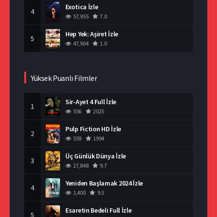
Exotica İzle
4
57,955
7.0
Hep Yek: Aşiret İzle
5
47,904
1.0
Yüksek Puanlı Filmler
Sir-Ayet 4 Full İzle
1
556
2025
Pulp Fiction HD İzle
2
559
1994
Üç Günlük Dünya İzle
3
27,848
9.7
Yeniden Başlamak 2024 İzle
4
1,400
9.3
Esaretin Bedeli Full İzle
5