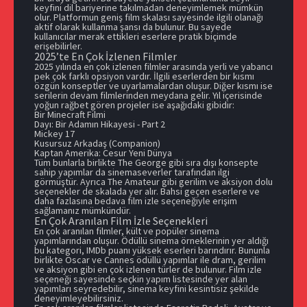
keyfini dil bariyerine takılmadan deneyimlemek mümkün
olur. Platformun geniş film skalası sayesinde ilgili olanağı
aktif olarak kullanma şansı da bulunur. Bu sayede
kullanıcılar merak ettikleri eserlere pratik biçimde
erişebilirler.
2025’te En Çok İzlenen Filmler
2025 yılında
en çok izlenen filmler
arasında yerli ve yabancı
pek çok farklı opsiyon vardır. İlgili eserlerden bir kısmı
özgün konseptler ve uyarlamalardan oluşur. Diğer kısmı ise
serilerin devam filmlerinden meydana gelir. Yıl içerisinde
yoğun rağbet gören projeler ise aşağıdaki gibidir:
Bir Minecraft Filmi
Dayı: Bir Adamın Hikayesi - Part 2
Mickey 17
Kusursuz Arkadaş (Companion)
Kaptan Amerika: Cesur Yeni Dünya
Tüm bunlarla birlikte The George gibi sıra dışı konsepte
sahip yapımlar da sinemaseverler tarafından ilgi
görmüştür. Ayrıca The Amateur gibi gerilim ve aksiyon dolu
seçenekler de skalada yer alır. Bahsi geçen eserlere ve
daha fazlasına bedava film izle seçeneğiyle erişim
sağlamanız mümkündür.
En Çok Aranılan Film İzle Seçenekleri
En çok aranılan filmler, kült ve popüler sinema
yapımlarından oluşur. Ödüllü sinema örneklerinin yer aldığı
bu kategori, IMDb puanı yüksek eserleri barındırır. Bununla
birlikte Oscar ve Cannes ödüllü yapımlar ile dram, gerilim
ve aksiyon gibi en çok izlenen türler de bulunur. Film izle
seçeneği sayesinde seçkin yapım listesinde yer alan
yapımları seyredebilir, sinema keyfini kesintisiz şekilde
deneyimleyebilirsiniz.