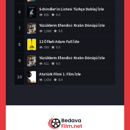
Schindler’in Listesi Türkçe Dublaj İzle
6
655
9.0
Yüzüklerin Efendisi: Kralın Dönüşü İzle
7
1,086
9.0
12 Öfkeli Adam Full İzle
8
939
9.0
Yüzüklerin Efendisi: Kralın Dönüşü İzle
9
611
9.0
Atatürk Filmi 1. Film İzle
10
1,692
8.9