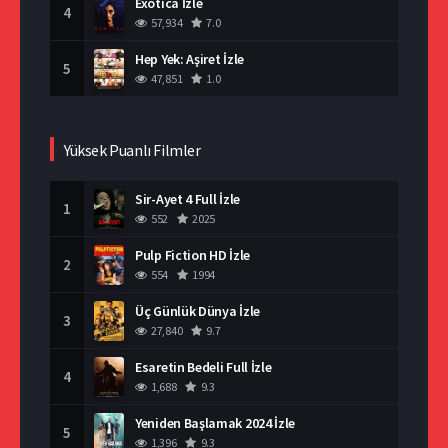
Exotica İzle
4
57,934
7.0
Hep Yek: Aşiret İzle
5
47,851
1.0
Yüksek Puanlı Filmler
Sir-Ayet 4 Full İzle
1
552
2025
Pulp Fiction HD İzle
2
554
1994
Üç Günlük Dünya İzle
3
27,840
9.7
Esaretin Bedeli Full İzle
4
1,688
9.3
Yeniden Başlamak 2024 İzle
5
1,396
9.3