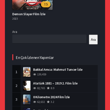
7.5
Demon Slayer Film İzle
2023
Ara
Ara
En Çok İzlenen Yapımlar
Bakkal Amca: Mahmut Tuncer İzle
1
139,459
Atatürk 1881 – 1919 2. Film İzle
2
82,765
8.9
0 Kilometre 2024 Film İzle
3
62,632
3.2