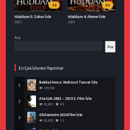
3.8
4.6
Hüddam 5: Zuhur İzle
Hüddam 4: Ahmer İzle
2025
2024
Ara
Ara
En Çok İzlenen Yapımlar
Bakkal Amca: Mahmut Tuncer İzle
1
139,536
Atatürk 1881 – 1919 2. Film İzle
2
82,802
8.9
0 Kilometre 2024 Film İzle
3
62,655
3.2