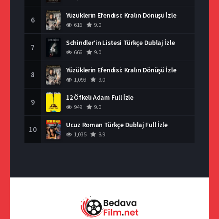
Yüzüklerin Efendisi: Kralın Dönüşü İzle
6
616
9.0
Schindler’in Listesi Türkçe Dublaj İzle
7
666
9.0
Yüzüklerin Efendisi: Kralın Dönüşü İzle
8
1,093
9.0
12 Öfkeli Adam Full İzle
9
949
9.0
Ucuz Roman Türkçe Dublaj Full İzle
10
1,035
8.9