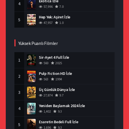
Exotica İzle
4
57,996
7.0
Hep Yek: Aşiret İzle
5
47,957
1.0
Yüksek Puanlı Filmler
Sir-Ayet 4 Full İzle
1
560
2025
Pulp Fiction HD İzle
2
563
1994
Üç Günlük Dünya İzle
3
27,874
9.7
Yeniden Başlamak 2024 İzle
4
1,402
9.3
Esaretin Bedeli Full İzle
5
1,696
9.3