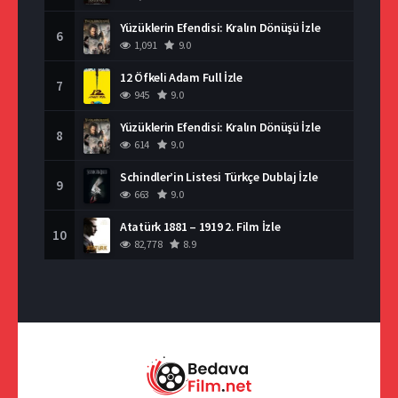
Yüzüklerin Efendisi: Kralın Dönüşü İzle
6
1,091
9.0
12 Öfkeli Adam Full İzle
7
945
9.0
Yüzüklerin Efendisi: Kralın Dönüşü İzle
8
614
9.0
Schindler’in Listesi Türkçe Dublaj İzle
9
663
9.0
Atatürk 1881 – 1919 2. Film İzle
10
82,778
8.9