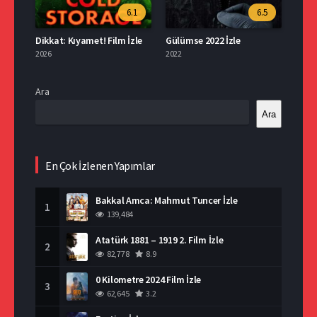
6.1
6.5
Dikkat: Kıyamet! Film İzle
Gülümse 2022 İzle
2026
2022
Ara
Ara
En Çok İzlenen Yapımlar
Bakkal Amca: Mahmut Tuncer İzle
1
139,484
Atatürk 1881 – 1919 2. Film İzle
2
82,778
8.9
0 Kilometre 2024 Film İzle
3
62,645
3.2