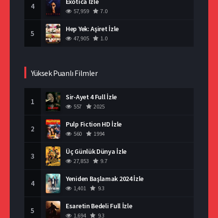
Exotica İzle
4
57,959
7.0
Hep Yek: Aşiret İzle
5
47,905
1.0
Yüksek Puanlı Filmler
Sir-Ayet 4 Full İzle
1
557
2025
Pulp Fiction HD İzle
2
560
1994
Üç Günlük Dünya İzle
3
27,853
9.7
Yeniden Başlamak 2024 İzle
4
1,401
9.3
Esaretin Bedeli Full İzle
5
1,694
9.3