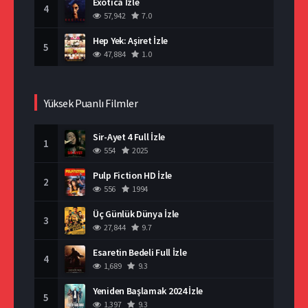
Exotica İzle
4
57,942
7.0
Hep Yek: Aşiret İzle
5
47,884
1.0
Yüksek Puanlı Filmler
Sir-Ayet 4 Full İzle
1
554
2025
Pulp Fiction HD İzle
2
556
1994
Üç Günlük Dünya İzle
3
27,844
9.7
Esaretin Bedeli Full İzle
4
1,689
9.3
Yeniden Başlamak 2024 İzle
5
1,397
9.3