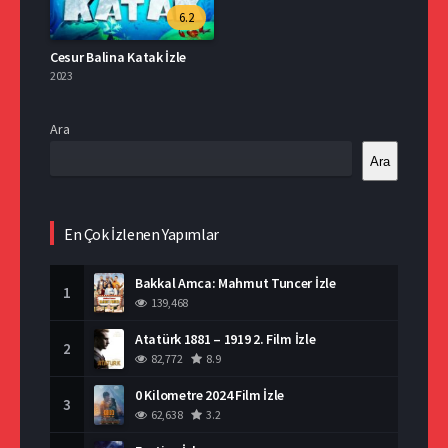
6.2
Cesur Balina Katak İzle
2023
Ara
Ara
En Çok İzlenen Yapımlar
Bakkal Amca: Mahmut Tuncer İzle
1
139,468
Atatürk 1881 – 1919 2. Film İzle
2
82,772
8.9
0 Kilometre 2024 Film İzle
3
62,638
3.2