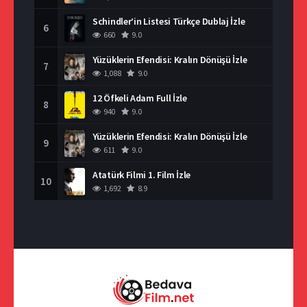
Schindler’in Listesi Türkçe Dublaj İzle
6
660
9.0
Yüzüklerin Efendisi: Kralın Dönüşü İzle
7
1,088
9.0
12 Öfkeli Adam Full İzle
8
940
9.0
Yüzüklerin Efendisi: Kralın Dönüşü İzle
9
611
9.0
Atatürk Filmi 1. Film İzle
10
1,692
8.9