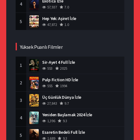
Exotica İzle
4
57,937
7.0
Hep Yek: Aşiret İzle
5
47,872
1.0
Yüksek Puanlı Filmler
Sir-Ayet 4 Full İzle
1
553
2025
Pulp Fiction HD İzle
2
555
1994
Üç Günlük Dünya İzle
3
27,843
9.7
Yeniden Başlamak 2024 İzle
4
1,396
9.3
Esaretin Bedeli Full İzle
5
1,689
9.3