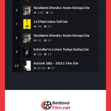
Yüzüklerin Efendisi: Kralın Dönüşü İzle
6
1,087
9.0
12 Öfkeli Adam Full İzle
7
940
9.0
Yüzüklerin Efendisi: Kralın Dönüşü İzle
8
611
9.0
Schindler’in Listesi Türkçe Dublaj İzle
9
656
9.0
Atatürk 1881 – 1919 2. Film İzle
10
82,768
8.9