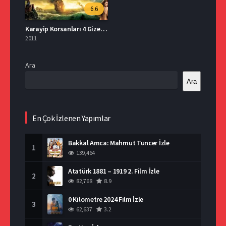
6.6
Karayip Korsanları 4 Gizemli Denizlerde İzle
2011
Ara
Ara
En Çok İzlenen Yapımlar
Bakkal Amca: Mahmut Tuncer İzle
1
139,464
Atatürk 1881 – 1919 2. Film İzle
2
82,768
8.9
0 Kilometre 2024 Film İzle
3
62,637
3.2