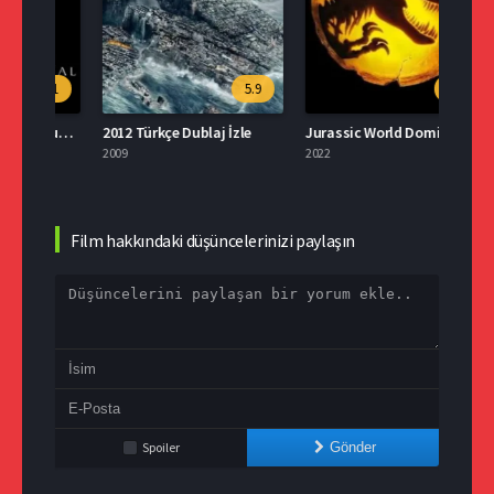
.1
5.9
5.6
Yedinci Mühür Türkçe Dublaj İzle
2012 Türkçe Dublaj İzle
Jurassic World Dominion İzle Türkçe Dublaj
2009
2022
2015
Film hakkındaki düşüncelerinizi paylaşın
Spoiler
Gönder