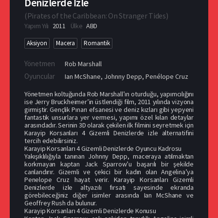
Denizlerde İzle
(
Pirates of the Caribbean: On Stranger Tides
)
Yapım Yılı
2011
Ülke
ABD
Aksiyon
Macera
Romantik
Yönetmen
Rob Marshall
Oyuncular
Ian McShane
,
Johnny Depp
,
Penélope Cruz
Yönetmen koltuğunda Rob Marshall’ın oturduğu, yapımcılığını
ise Jerry Bruckheimer’in üstlendiği film, 2011 yılında vizyona
girmiştir. Gençlik Pınarı efsanesi ve deniz kızları gibi yepyeni
fantastik unsurlara yer vermesi, yapımı özel kılan detaylar
arasındadır. Serinin 3D olarak çekilen ilk filmini seyretmek için
Karayip Korsanları 4 Gizemli Denizlerde izle alternatifini
tercih edebilirsiniz.
Karayip Korsanları 4 Gizemli Denizlerde Oyuncu Kadrosu
Yakışıklılığıyla tanınan Johnny Depp, maceraya atılmaktan
korkmayan kaptan Jack Sparrow’u başarılı bir şekilde
canlandırır. Gizemli ve çekici bir kadın olan Angelina’ya
Penelope Cruz hayat verir. Karayip Korsanları Gizemli
Denizlerde izle altyazılı fırsatı sayesinde ekranda
görebileceğiniz diğer isimler arasında Ian McShane ve
Geoffrey Rush da bulunur.
Karayip Korsanları 4 Gizemli Denizlerde Konusu