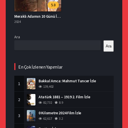
5.8
Meraklı Adamın 10 Günü İzle
2024
Ara
Ara
En Çok İzlenen Yapımlar
Bakkal Amca: Mahmut Tuncer İzle
1
139,402
Atatürk 1881 – 1919 2. Film İzle
2
82,732
8.9
0 Kilometre 2024 Film İzle
3
62,617
3.2