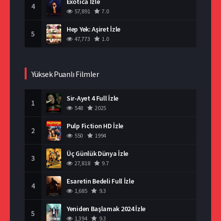
Exotica İzle
4
57,891
7.0
Hep Yek: Aşiret İzle
5
47,773
1.0
Yüksek Puanlı Filmler
Sir-Ayet 4 Full İzle
1
548
2025
Pulp Fiction HD İzle
2
550
1994
Üç Günlük Dünya İzle
3
27,818
9.7
Esaretin Bedeli Full İzle
4
1,685
9.3
Yeniden Başlamak 2024 İzle
5
1,394
9.3