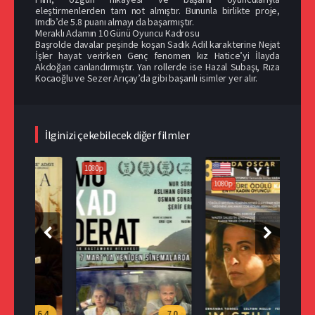
eleştirmenlerden tam not almıştır. Bununla birlikte proje,
Imdb’de 5.8 puanı almayı da başarmıştır.
Meraklı Adamın 10 Günü Oyuncu Kadrosu
Başrolde davalar peşinde koşan Sadık Adil karakterine Nejat
İşler hayat verirken Genç fenomen kız Hatice’yi İlayda
Akdoğan canlandırmıştır. Yan rollerde ise Hazal Subaşı, Rıza
Kocaoğlu ve Sezer Arıçay’da gibi başarılı isimler yer alır.
İlginizi çekebilecek diğer filmler
1080p
1080p
108
.4
7.0
8.2