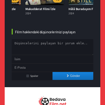
le
Mukadderat Filmi İzle
Hâlâ Buradayım Filmi İzle
2024
2024
2024
Film hakkındaki düşüncelerinizi paylaşın
Spoiler
Gönder