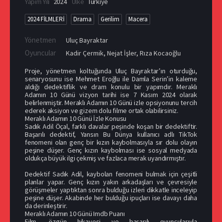
Yapım Yılı
2024
Ülke
Türkiye
2024 FİLMLERİ
Drama
Gerilim
Macera
Yönetmen
Uluç Bayraktar
Oyuncular
Kadir Çermik
,
Nejat İşler
,
Rıza Kocaoğlu
Proje, yönetmen koltuğunda Uluç Bayraktar’ın oturduğu,
senaryosunu ise Mehmet Eroğlu ile Damla Serin’in kaleme
aldığı dedektiflik ve dram konulu bir yapımdır. Meraklı
Adamın 10 Günü vizyon tarihi ise 7 Kasım 2024 olarak
belirlenmiştir. Meraklı Adamın 10 Günü izle opsiyonunu tercih
ederek aksiyon ve gizem dolu filme ortak olabilirsiniz.
Meraklı Adamın 10 Günü İzle Konusu
Sadık Adil Öçal, farklı davalar peşinde koşan bir dedektiftir.
Başarılı dedektif, Yansın Bu Dünya kullanıcı adlı TikTok
fenomeni olan genç bir kızın kaybolmasıyla sır dolu olayın
peşine düşer. Genç kızın kaybolması ise sosyal medyada
oldukça büyük ilgi çekmiş ve fazlaca merak uyandırmıştır.
Dedektif Sadık Adil, kaybolan fenomeni bulmak için çeşitli
planlar yapar. Genç kızın yakın arkadaşları ve çevresiyle
görüşmeler yaptıktan sonra bulduğu izleri dikkatle inceleyip
peşine düşer. Akabinde her bulduğu ipuçları ise davayı daha
da derinleştirir.
Meraklı Adamın 10 Günü Imdb Puanı
Film, özgün hikayesi ve başarılı oyuncularıyla