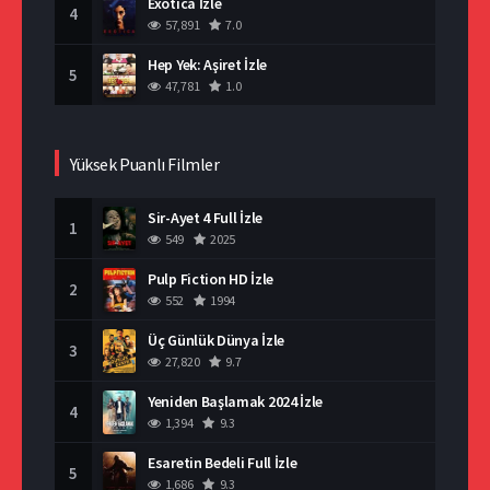
Exotica İzle
4
57,891
7.0
Hep Yek: Aşiret İzle
5
47,781
1.0
Yüksek Puanlı Filmler
Sir-Ayet 4 Full İzle
1
549
2025
Pulp Fiction HD İzle
2
552
1994
Üç Günlük Dünya İzle
3
27,820
9.7
Yeniden Başlamak 2024 İzle
4
1,394
9.3
Esaretin Bedeli Full İzle
5
1,686
9.3