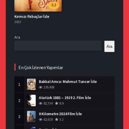
5.2
Kırmızı Pabuçlar İzle
2023
Ara
Ara
En Çok İzlenen Yapımlar
Bakkal Amca: Mahmut Tuncer İzle
1
139,408
Atatürk 1881 – 1919 2. Film İzle
2
82,734
8.9
0 Kilometre 2024 Film İzle
3
62,619
3.2