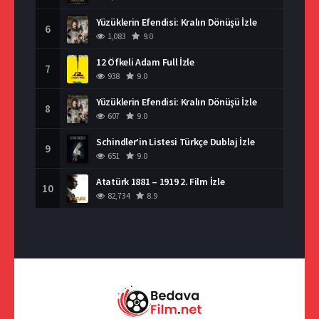
Yüzüklerin Efendisi: Kralın Dönüşü İzle
6
1,083
9.0
12 Öfkeli Adam Full İzle
7
938
9.0
Yüzüklerin Efendisi: Kralın Dönüşü İzle
8
607
9.0
Schindler’in Listesi Türkçe Dublaj İzle
9
651
9.0
Atatürk 1881 – 1919 2. Film İzle
10
82,734
8.9