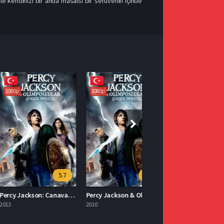
ile kendinizi bir anda masalsı bir serüvenin içinde
1080p
5.7
5.9
Percy Jackson: Canavarlar Denizi Türkçe Dublaj İzle
Percy Jackson & Olimposlular: Şimşek Hırsızı 2010 İzle
2010