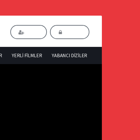
Kaydol
Giriş Yap
R
YERLİ FİLMLER
YABANCI DİZİLER