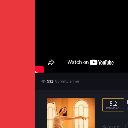
531
Görüntülenme
5.2
IMDB Puanı
Kategori