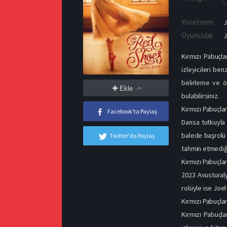
Yönetmen
Oyuncular
J
Kırmızı Pabuçla
izleyicileri be
belirleme ve öz
Ekle
bulabilirsiniz.
Kırmızı Pabuçla
Facebook'ta Paylaş
Dansa tutkuyla 
balede başrolü 
Twitter'da Paylaş
tahmin etmediği
Kırmızı Pabuçlar
2023 Avustural
rolüyle ise Joe
Kırmızı Pabuçlar
Kırmızı Pabuçla