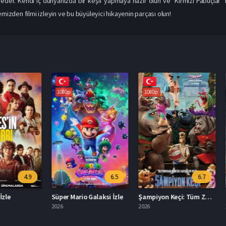
p eder. Kendi iç dünyanızda bir keşif yapmaya hazır olun ve "Kırmızı Pabuçlar" 
emizden filmi izleyin ve bu büyüleyici hikayenin parçası olun!
1080p
1080p
1080p
4.9
6.5
6.7
Süper Mario Galaksi İzle
Şampiyon Keçi: Tüm Zamanların En İyisi Türkçe Dublaj İzle
2026
2026
2013