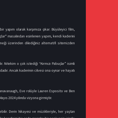
ir yapım olarak karşımıza çıkar. Büyüleyici film,
buçlar" masalından esinlenen yapım, kendi kaderini
neği üzerinden dilediğiniz alternatifi sitemizden
. Nitekim o çok istediği “Kırmızı Pabuçlar” isimli
adır. Ancak kaderinin cilvesi ona oynar ve hayatı
Canavanaugh, Eve rolüyle Lauren Esposito ve Ben
ayıs 2024 yılında vizyona girmiştir.
ebilir. Derin hikayesi ve müzikleriyle, her yaştan