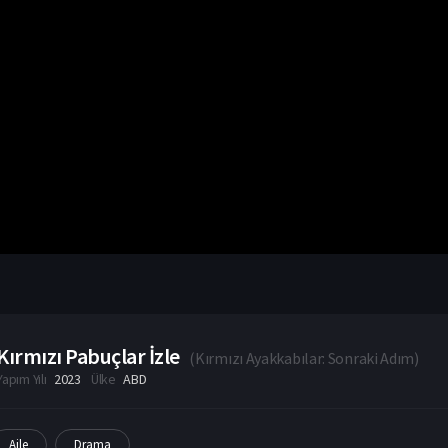
Kırmızı Pabuçlar İzle
(
Kırmızı Ayakkabılar: Sonraki Adım
)
Yapım Yılı
2023
Ülke
ABD
Aile
Drama