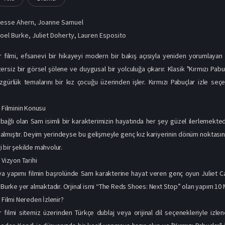
Jesse Ahern
,
Joanne Samuel
oel Burke
,
Juliet Doherty
,
Lauren Esposito
r filmi, efsanevi bir hikayeyi modern bir bakış açısıyla yeniden yorumlayan b
nzersiz bir görsel şölene ve duygusal bir yolculuğa çıkarır. Klasik "Kırmızı Pa
gürlük temalarını bir kız çocuğu üzerinden işler. Kırmızı Pabuçlar izle seçe
r Filminin Konusu
bağlı olan Sam isimli bir karakterimizin hayatında her şey güzel ilerlemektedir
almıştır. Deyim yerindeyse bu gelişmeyle genç kız kariyerinin dönüm noktasınd
 bir şekilde mahvolur.
 Vizyon Tarihi
ya yapımı filmin başrolünde Sam karakterine hayat veren genç oyun Juliet 
l Burke yer almaktadır. Orjinal ismi “The Reds Shoes: Next Stop” olan yapım 10 M
 Filmi Nereden İzlenir?
r filmi sitemiz üzerinden Türkçe dublaj veya orijinal dil seçenekleriyle izlen