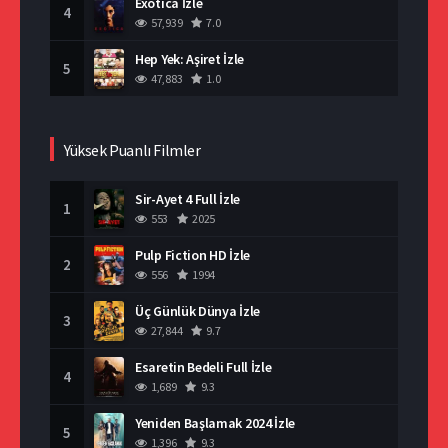
Exotica İzle
4
57,939
7.0
Hep Yek: Aşiret İzle
5
47,883
1.0
Yüksek Puanlı Filmler
Sir-Ayet 4 Full İzle
1
553
2025
Pulp Fiction HD İzle
2
556
1994
Üç Günlük Dünya İzle
3
27,844
9.7
Esaretin Bedeli Full İzle
4
1,689
9.3
Yeniden Başlamak 2024 İzle
5
1,396
9.3