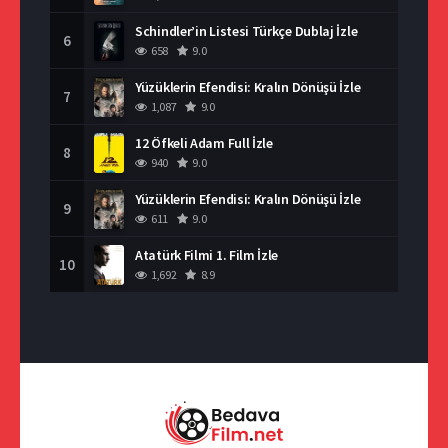
Schindler’in Listesi Türkçe Dublaj İzle
6
658
9.0
Yüzüklerin Efendisi: Kralın Dönüşü İzle
7
1,087
9.0
12 Öfkeli Adam Full İzle
8
940
9.0
Yüzüklerin Efendisi: Kralın Dönüşü İzle
9
611
9.0
Atatürk Filmi 1. Film İzle
10
1,692
8.9