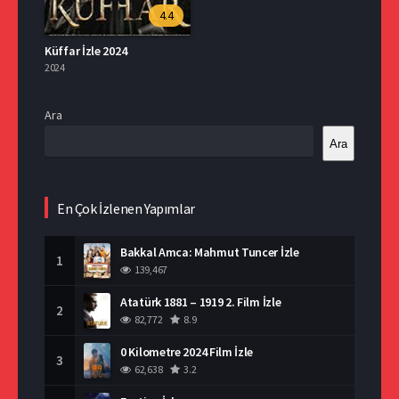
4.4
Küffar İzle 2024
2024
Ara
Ara
En Çok İzlenen Yapımlar
Bakkal Amca: Mahmut Tuncer İzle
1
139,467
Atatürk 1881 – 1919 2. Film İzle
2
82,772
8.9
0 Kilometre 2024 Film İzle
3
62,638
3.2