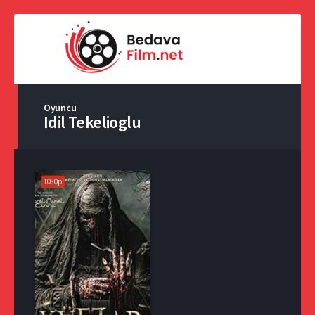
Oyuncu
Idil Tekelioglu
1080p