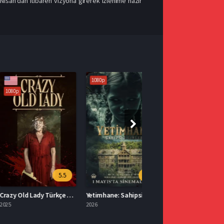
 Nisan’dan itibaren vizyona girerek izlenime hazır
1080p
5.5
3.3
Crazy Old Lady Türkçe Dublaj İzle
Yetimhane: Sahipsiz Cinler İzle
2026