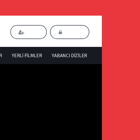
Kaydol
Giriş Yap
R
YERLİ FİLMLER
YABANCI DİZİLER