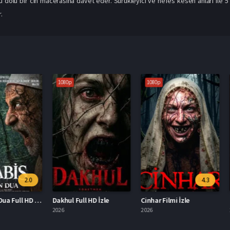
rku dolu bir cin macerasına davet eder. Sürükleyici ve nefes kesen anları ile 5
.
1080p
1080p
1080p
2.0
4.3
Habis: Son Dua Full HD İzle
Dakhul Full HD İzle
Cinhar Filmi İzle
2026
2026
2025