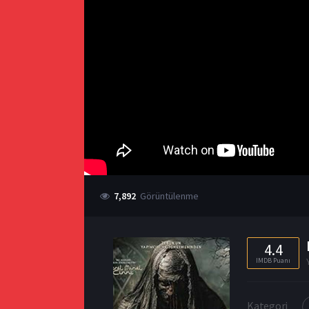
7,892
Görüntülenme
4.4
IMDB Puanı
Kategori