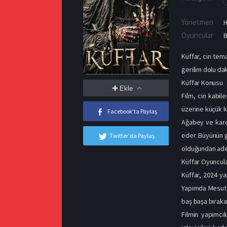
Yönetmen
H
Oyuncular
B
Küffar, cin tema
gerilim dolu da
Küffar Konusu
Ekle
Film, cin kabil
üzerine küçük k
Facebook'ta Paylaş
Ağabey ve karde
eder. Büyünün g
Twitter'da Paylaş
olduğundan adet
Küffar Oyuncula
Küffar, 2024 yap
Yapımda Mesut E
baş başa bıraka
Filmin yapımcıl