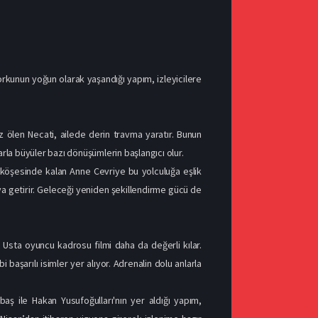
 Korkunun yoğun olarak yaşandığı yapım, izleyicilere
ız ölen Necati, ailede derin travma yaratır. Bunun
rla büyüler bazı dönüşümlerin başlangıcı olur.
ık köşesinde kalan Anne Cevriye bu yolculuğa eşlik
ıya getirir. Geleceği yeniden şekillendirme gücü de
er. Usta oyuncu kadrosu filmi daha da değerli kılar.
aşarılı isimler yer alıyor. Adrenalin dolu anlarla
aş ile Hakan Yusufoğulları'nın yer aldığı yapım,