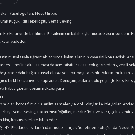
akan Yusufogullari
,
Mesut Erbas
urak Küçük
,
Idil Tekelioglu
,
Sema Sevinç
lı korku türünde bir filmdir. Bir ailenin cin kabilesiyle mücadelesini konu alır.
kikalar vadeder.
esinin musallatıyla uğraşmak zorunda kalan ailenin hikayesini konu edinir. Ans
ardeş Ömer'in sakat kalması da acıyı büyütür. Fakat çok geçmeden gizemli sırla
şi arasındaki bağlar ruhsal olarak yeni bir boyuta evrilir. Ailenin en karanl
ücü farklı bir serüvene kapı aralar. Dönüşüm, acılarla dolu geçmişle karşı karş
a kabus gibi bir dönüm noktası yaşanır.
rı
ım olan korku filmidir. Gerilim sahneleriyle dolu olaylar ile izleyicileri etkil
rbaş, Sema Sevinç, Hakan Yusufoğulları, Burak Küçük ve Nur Çiçek Özenir gibi b
n film, korkuseverlere hitap eder.
ığı HM Productions tarafından üstlenilmiştir. Yönetmen koltuğunda Mesut Erb