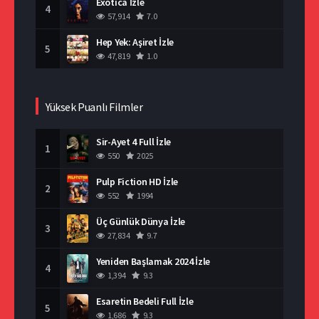
Exotica İzle
4
57,914
7.0
Hep Yek: Aşiret İzle
5
47,819
1.0
Yüksek Puanlı Filmler
Sir-Ayet 4 Full İzle
1
550
2025
Pulp Fiction HD İzle
2
552
1994
Üç Günlük Dünya İzle
3
27,834
9.7
Yeniden Başlamak 2024 İzle
4
1,394
9.3
Esaretin Bedeli Full İzle
5
1,686
9.3