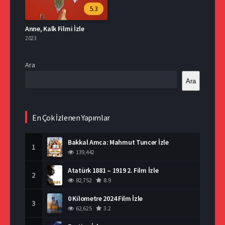
5.3
Anne, Kalk Filmi İzle
2023
Ara
Ara
En Çok İzlenen Yapımlar
Bakkal Amca: Mahmut Tuncer İzle
1
139,442
Atatürk 1881 – 1919 2. Film İzle
2
82,752
8.9
0 Kilometre 2024 Film İzle
3
62,625
3.2