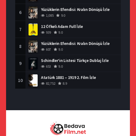
Yüzüklerin Efendisi: Kralın Dönüşü İzle
6
1,085
9.0
12 Öfkeli Adam Full İzle
7
939
9.0
Yüzüklerin Efendisi: Kralın Dönüşü İzle
8
607
9.0
Schindler’in Listesi Türkçe Dublaj İzle
9
653
9.0
Atatürk 1881 – 1919 2. Film İzle
10
82,752
8.9