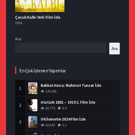
Çocuk Kalbi Yerli Film İzle
2024
Ara
Ara
En Çok İzlenen Yapımlar
Bakkal Amca: Mahmut Tuncer İzle
1
139,481
Atatürk 1881 – 1919 2. Film İzle
2
82,776
8.9
0 Kilometre 2024 Film İzle
3
62,643
3.2