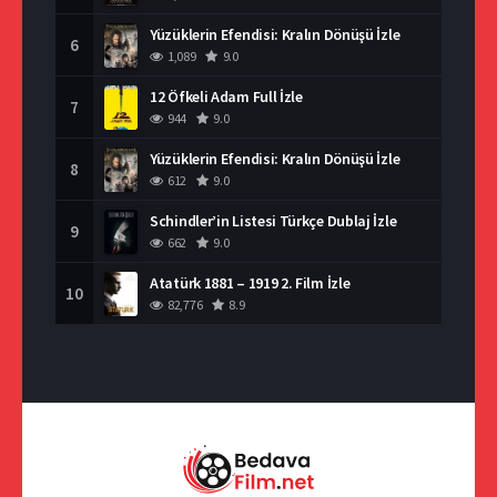
Yüzüklerin Efendisi: Kralın Dönüşü İzle
6
1,089
9.0
12 Öfkeli Adam Full İzle
7
944
9.0
Yüzüklerin Efendisi: Kralın Dönüşü İzle
8
612
9.0
Schindler’in Listesi Türkçe Dublaj İzle
9
662
9.0
Atatürk 1881 – 1919 2. Film İzle
10
82,776
8.9