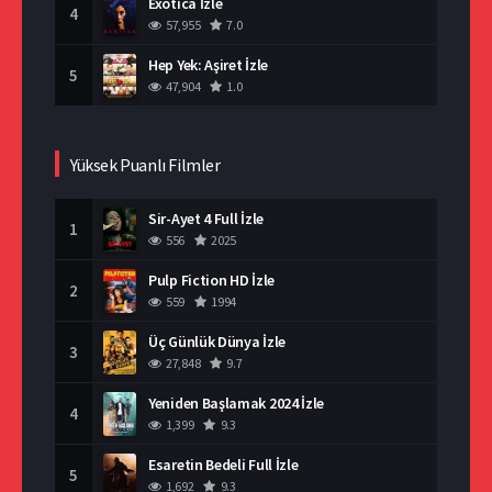
Exotica İzle
4
57,955
7.0
Hep Yek: Aşiret İzle
5
47,904
1.0
Yüksek Puanlı Filmler
Sir-Ayet 4 Full İzle
1
556
2025
Pulp Fiction HD İzle
2
559
1994
Üç Günlük Dünya İzle
3
27,848
9.7
Yeniden Başlamak 2024 İzle
4
1,399
9.3
Esaretin Bedeli Full İzle
5
1,692
9.3