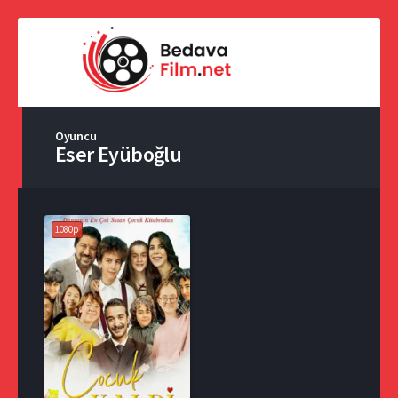
Oyuncu
Eser Eyüboğlu
1080p