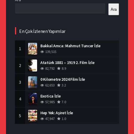
Ara
En Çok İzlenen Yapımlar
Bakkal Amca: Mahmut Tuncer İzle
1
139,515
Atatürk 1881 – 1919 2. Film İzle
2
82,792
8.9
0 Kilometre 2024 Film İzle
3
62,653
3.2
Exotica İzle
4
57,985
7.0
Hep Yek: Aşiret İzle
5
47,947
1.0