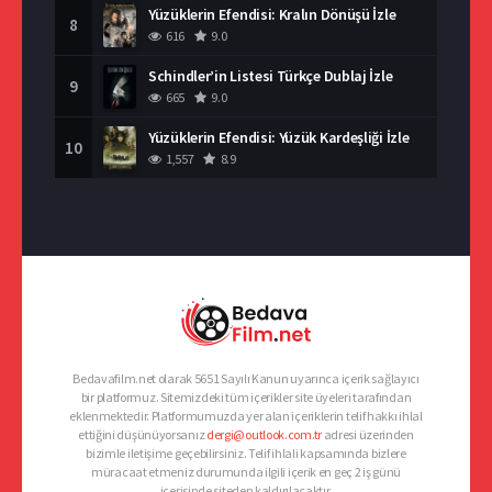
Yüzüklerin Efendisi: Kralın Dönüşü İzle
8
616
9.0
Schindler’in Listesi Türkçe Dublaj İzle
9
665
9.0
Yüzüklerin Efendisi: Yüzük Kardeşliği İzle
10
1,557
8.9
Bedavafilm.net olarak 5651 Sayılı Kanun uyarınca içerik sağlayıcı
bir platformuz. Sitemizdeki tüm içerikler site üyeleri tarafından
eklenmektedir. Platformumuzda yer alan içeriklerin telif hakkı ihlal
ettiğini düşünüyorsanız
dergi@outlook.com.tr
adresi üzerinden
bizimle iletişime geçebilirsiniz. Telif ihlali kapsamında bizlere
müracaat etmeniz durumunda ilgili içerik en geç 2 iş günü
içerisinde siteden kaldırılacaktır.