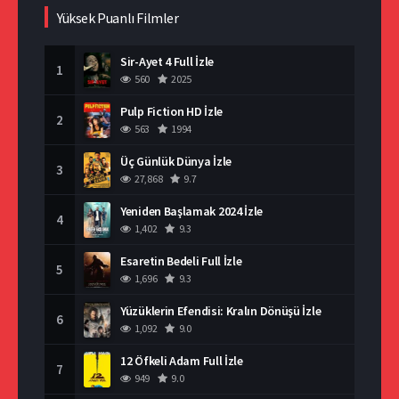
Yüksek Puanlı Filmler
Sir-Ayet 4 Full İzle
1
560
2025
Pulp Fiction HD İzle
2
563
1994
Üç Günlük Dünya İzle
3
27,868
9.7
Yeniden Başlamak 2024 İzle
4
1,402
9.3
Esaretin Bedeli Full İzle
5
1,696
9.3
Yüzüklerin Efendisi: Kralın Dönüşü İzle
6
1,092
9.0
12 Öfkeli Adam Full İzle
7
949
9.0