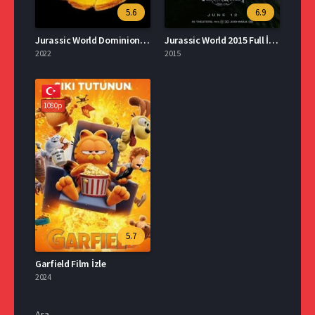
5.6
6.9
Jurassic World Dominion İzle Türkçe Dublaj
Jurassic World 2015 Full İzle
2022
2015
1080p
5.7
Garfield Film İzle
2024
Ara