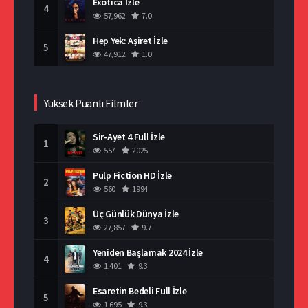
Exotica İzle
4
57,962
7.0
Hep Yek: Aşiret İzle
5
47,912
1.0
Yüksek Puanlı Filmler
Sir-Ayet 4 Full İzle
1
557
2025
Pulp Fiction HD İzle
2
560
1994
Üç Günlük Dünya İzle
3
27,857
9.7
Yeniden Başlamak 2024 İzle
4
1,401
9.3
Esaretin Bedeli Full İzle
5
1,695
9.3