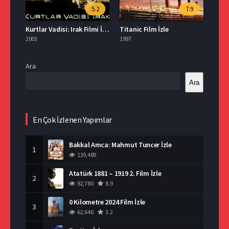
5.2
7.9
Kurtlar Vadisi: Irak Filmi İzle
Titanic Film İzle
2003
1997
Ara
Ara
En Çok İzlenen Yapımlar
Bakkal Amca: Mahmut Tuncer İzle
1
139,489
Atatürk 1881 – 1919 2. Film İzle
2
82,780
8.9
0 Kilometre 2024 Film İzle
3
62,646
3.2