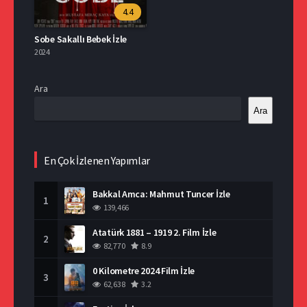
4.4
Sobe Sakallı Bebek İzle
2024
Ara
Ara
En Çok İzlenen Yapımlar
Bakkal Amca: Mahmut Tuncer İzle
1
139,466
Atatürk 1881 – 1919 2. Film İzle
2
82,770
8.9
0 Kilometre 2024 Film İzle
3
62,638
3.2