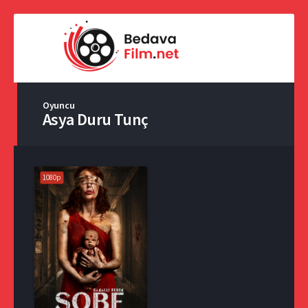
Oyuncu
Asya Duru Tunç
1080p