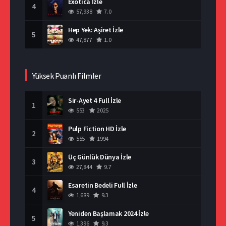
Exotica İzle
4
57,938
7.0
Hep Yek: Aşiret İzle
5
47,877
1.0
Yüksek Puanlı Filmler
Sir-Ayet 4 Full İzle
1
553
2025
Pulp Fiction HD İzle
2
555
1994
Üç Günlük Dünya İzle
3
27,844
9.7
Esaretin Bedeli Full İzle
4
1,689
9.3
Yeniden Başlamak 2024 İzle
5
1,396
9.3