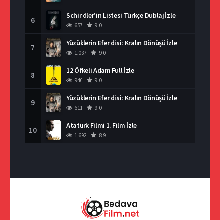
Schindler’in Listesi Türkçe Dublaj İzle
6
657
9.0
Yüzüklerin Efendisi: Kralın Dönüşü İzle
7
1,087
9.0
12 Öfkeli Adam Full İzle
8
940
9.0
Yüzüklerin Efendisi: Kralın Dönüşü İzle
9
611
9.0
Atatürk Filmi 1. Film İzle
10
1,692
8.9