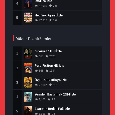
Exotica İzle
4
57,980
7.0
Hep Yek: Aşiret İzle
5
47,936
1.0
Yüksek Puanlı Filmler
Sir-Ayet 4 Full İzle
1
560
2025
Pulp Fiction HD İzle
2
563
1994
Üç Günlük Dünya İzle
3
27,862
9.7
Yeniden Başlamak 2024 İzle
4
1,402
9.3
Esaretin Bedeli Full İzle
5
1,696
9.3