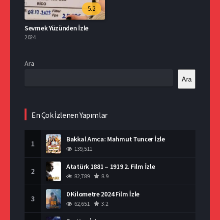
5.2
Sevmek Yüzünden İzle
2024
Ara
Ara
En Çok İzlenen Yapımlar
Bakkal Amca: Mahmut Tuncer İzle
1
139,511
Atatürk 1881 – 1919 2. Film İzle
2
82,789
8.9
0 Kilometre 2024 Film İzle
3
62,651
3.2