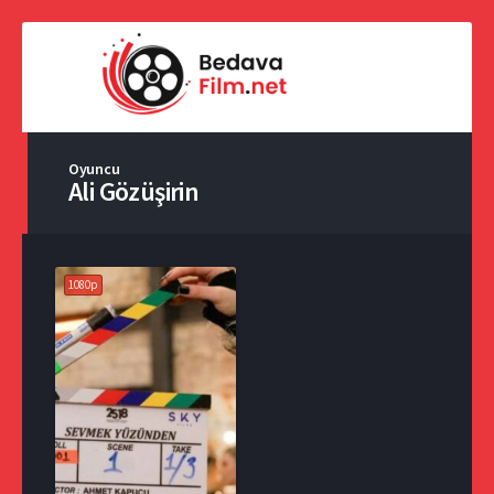
Oyuncu
Ali Gözüşirin
1080p