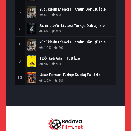
Yüzüklerin Efendisi: Kralın Dönüşü İzle
6
616
9.0
Schindler’in Listesi Türkçe Dublaj İzle
7
665
9.0
Yüzüklerin Efendisi: Kralın Dönüşü İzle
8
1,092
9.0
12 Öfkeli Adam Full İzle
9
949
9.0
Ucuz Roman Türkçe Dublaj Full İzle
10
1,034
8.9