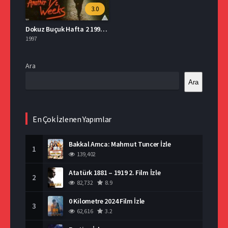
3.0
Dokuz Buçuk Hafta 2 1997 İzle
1997
Ara
Ara
En Çok İzlenen Yapımlar
Bakkal Amca: Mahmut Tuncer İzle
1
139,402
Atatürk 1881 – 1919 2. Film İzle
2
82,732
8.9
0 Kilometre 2024 Film İzle
3
62,616
3.2