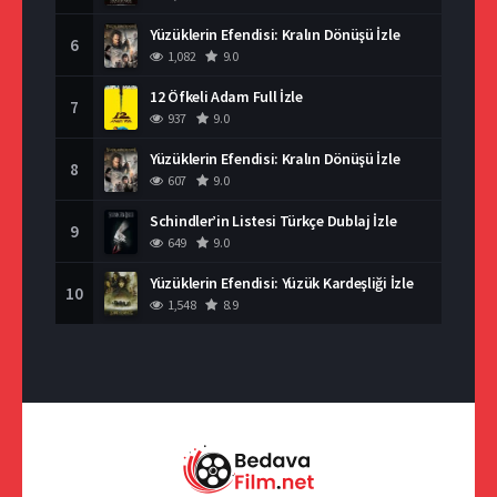
Yüzüklerin Efendisi: Kralın Dönüşü İzle
6
1,082
9.0
12 Öfkeli Adam Full İzle
7
937
9.0
Yüzüklerin Efendisi: Kralın Dönüşü İzle
8
607
9.0
Schindler’in Listesi Türkçe Dublaj İzle
9
649
9.0
Yüzüklerin Efendisi: Yüzük Kardeşliği İzle
10
1,548
8.9