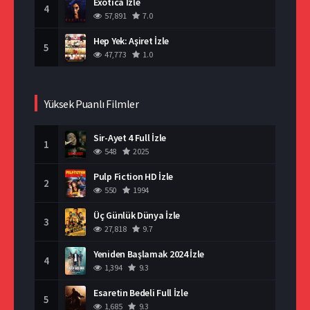
Exotica İzle
4
57,891
7.0
Hep Yek: Aşiret İzle
5
47,773
1.0
Yüksek Puanlı Filmler
Sir-Ayet 4 Full İzle
1
548
2025
Pulp Fiction HD İzle
2
550
1994
Üç Günlük Dünya İzle
3
27,818
9.7
Yeniden Başlamak 2024 İzle
4
1,394
9.3
Esaretin Bedeli Full İzle
5
1,685
9.3