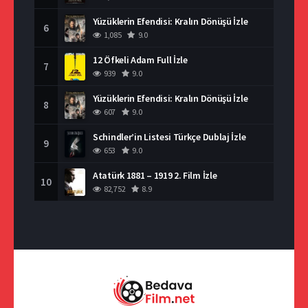
Yüzüklerin Efendisi: Kralın Dönüşü İzle
6
1,085
9.0
12 Öfkeli Adam Full İzle
7
939
9.0
Yüzüklerin Efendisi: Kralın Dönüşü İzle
8
607
9.0
Schindler’in Listesi Türkçe Dublaj İzle
9
653
9.0
Atatürk 1881 – 1919 2. Film İzle
10
82,752
8.9