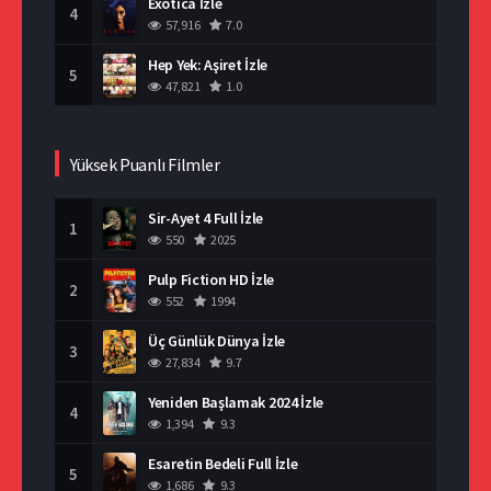
Exotica İzle
4
57,916
7.0
Hep Yek: Aşiret İzle
5
47,821
1.0
Yüksek Puanlı Filmler
Sir-Ayet 4 Full İzle
1
550
2025
Pulp Fiction HD İzle
2
552
1994
Üç Günlük Dünya İzle
3
27,834
9.7
Yeniden Başlamak 2024 İzle
4
1,394
9.3
Esaretin Bedeli Full İzle
5
1,686
9.3