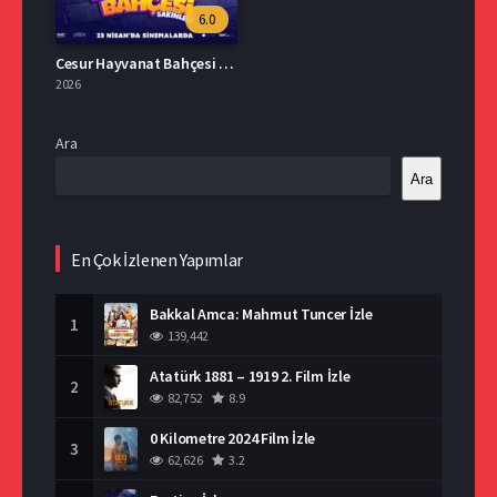
6.0
Cesur Hayvanat Bahçesi Sakinleri Full İzle
2026
Ara
Ara
En Çok İzlenen Yapımlar
Bakkal Amca: Mahmut Tuncer İzle
1
139,442
Atatürk 1881 – 1919 2. Film İzle
2
82,752
8.9
0 Kilometre 2024 Film İzle
3
62,626
3.2