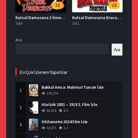
3.0
2.5
Kutsal Damacana 2 İtmen Full İzle
Kutsal Damacana Dracoola İzle
2010
2011
Ara
Ara
En Çok İzlenen Yapımlar
Bakkal Amca: Mahmut Tuncer İzle
1
139,574
Atatürk 1881 – 1919 2. Film İzle
2
82,818
8.9
0 Kilometre 2024 Film İzle
3
62,671
3.2