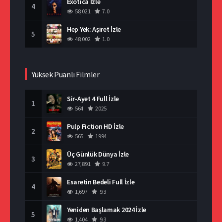
Exotica İzle
4
58,021
7.0
Hep Yek: Aşiret İzle
5
48,002
1.0
Yüksek Puanlı Filmler
Sir-Ayet 4 Full İzle
1
564
2025
Pulp Fiction HD İzle
2
565
1994
Üç Günlük Dünya İzle
3
27,891
9.7
Esaretin Bedeli Full İzle
4
1,697
9.3
Yeniden Başlamak 2024 İzle
5
1,404
9.3