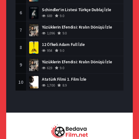
Schindler’in Listesi Türkçe Dublaj İzle
6
669
9.0
Yüzüklerin Efendisi: Kralın Dönüşü İzle
7
1,096
9.0
12 Öfkeli Adam Full İzle
8
954
9.0
Yüzüklerin Efendisi: Kralın Dönüşü İzle
9
619
9.0
Atatürk Filmi 1. Film İzle
10
1,700
8.9