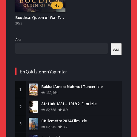
4.2
Boudica: Queen of War Türkçe Dublaj İzle
2023
Ara
Ara
En Çok İzlenen Yapımlar
Bakkal Amca: Mahmut Tuncer İzle
1
139,464
Atatürk 1881 – 1919 2. Film İzle
2
82,768
8.9
0 Kilometre 2024 Film İzle
3
62,635
3.2