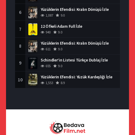
Yüzüklerin Efendisi: Kralın Dönüşü İzle
6
1,087
9.0
12 Öfkeli Adam Full İzle
7
940
9.0
Yüzüklerin Efendisi: Kralın Dönüşü İzle
8
611
9.0
Schindler’in Listesi Türkçe Dublaj İzle
9
655
9.0
Yüzüklerin Efendisi: Yüzük Kardeşliği İzle
10
1,553
8.9