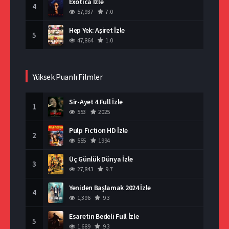
Exotica İzle
4
57,937
7.0
Hep Yek: Aşiret İzle
5
47,864
1.0
Yüksek Puanlı Filmler
Sir-Ayet 4 Full İzle
1
553
2025
Pulp Fiction HD İzle
2
555
1994
Üç Günlük Dünya İzle
3
27,843
9.7
Yeniden Başlamak 2024 İzle
4
1,396
9.3
Esaretin Bedeli Full İzle
5
1,689
9.3