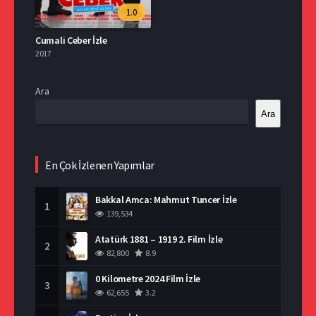
1.0
Cumali Ceber İzle
2017
Ara
Ara
En Çok İzlenen Yapımlar
Bakkal Amca: Mahmut Tuncer İzle
1
139,534
Atatürk 1881 – 1919 2. Film İzle
2
82,800
8.9
0 Kilometre 2024 Film İzle
3
62,655
3.2