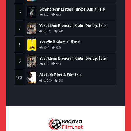
Schindler’in Listesi Türkçe Dublaj İzle
6
666
9.0
Yüzüklerin Efendisi: Kralın Dönüşü İzle
7
1,093
9.0
12 Öfkeli Adam Full İzle
8
949
9.0
Yüzüklerin Efendisi: Kralın Dönüşü İzle
9
616
9.0
Atatürk Filmi 1. Film İzle
10
1,699
8.9