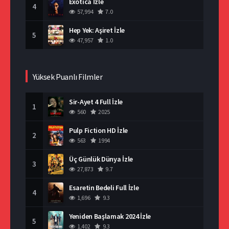
Exotica İzle
4
57,994
7.0
Hep Yek: Aşiret İzle
5
47,957
1.0
Yüksek Puanlı Filmler
Sir-Ayet 4 Full İzle
1
560
2025
Pulp Fiction HD İzle
2
563
1994
Üç Günlük Dünya İzle
3
27,873
9.7
Esaretin Bedeli Full İzle
4
1,696
9.3
Yeniden Başlamak 2024 İzle
5
1,402
9.3