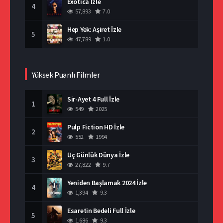
Exotica İzle
4
57,893
7.0
Hep Yek: Aşiret İzle
5
47,789
1.0
Yüksek Puanlı Filmler
Sir-Ayet 4 Full İzle
1
549
2025
Pulp Fiction HD İzle
2
552
1994
Üç Günlük Dünya İzle
3
27,822
9.7
Yeniden Başlamak 2024 İzle
4
1,394
9.3
Esaretin Bedeli Full İzle
5
1,686
9.3