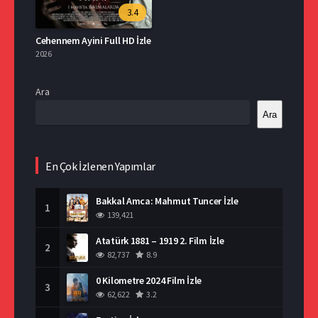
3.4
Cehennem Ayini Full HD İzle
2026
Ara
Ara
En Çok İzlenen Yapımlar
Bakkal Amca: Mahmut Tuncer İzle
1
139,421
Atatürk 1881 – 1919 2. Film İzle
2
82,737
8.9
0 Kilometre 2024 Film İzle
3
62,622
3.2