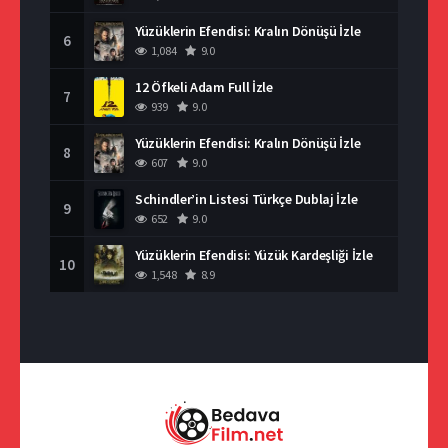
Yüzüklerin Efendisi: Kralın Dönüşü İzle
6
1,084
9.0
12 Öfkeli Adam Full İzle
7
939
9.0
Yüzüklerin Efendisi: Kralın Dönüşü İzle
8
607
9.0
Schindler’in Listesi Türkçe Dublaj İzle
9
652
9.0
Yüzüklerin Efendisi: Yüzük Kardeşliği İzle
10
1,548
8.9