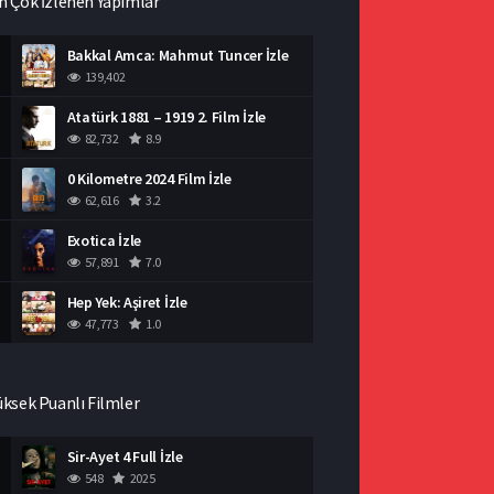
n Çok İzlenen Yapımlar
Bakkal Amca: Mahmut Tuncer İzle
139,402
Atatürk 1881 – 1919 2. Film İzle
82,732
8.9
0 Kilometre 2024 Film İzle
62,616
3.2
Exotica İzle
57,891
7.0
Hep Yek: Aşiret İzle
47,773
1.0
üksek Puanlı Filmler
Sir-Ayet 4 Full İzle
548
2025