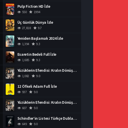
Pulp Fiction HD İzle
550
1994
Üç Günlük Dünya İzle
27,818
9.7
Yeniden Başlamak 2024 İzle
1,394
9.3
Esaretin Bedeli Full İzle
1,685
9.3
Yüzüklerin Efendisi: Kralın Dönüşü İzle
1,082
9.0
12 Öfkeli Adam Full İzle
937
9.0
Yüzüklerin Efendisi: Kralın Dönüşü İzle
607
9.0
Schindler’in Listesi Türkçe Dublaj İzle
649
9.0