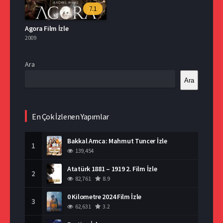
7.1
Agora Film İzle
2009
Ara
Ara
En Çok İzlenen Yapımlar
Bakkal Amca: Mahmut Tuncer İzle
1
139,454
Atatürk 1881 – 1919 2. Film İzle
2
82,761
8.9
0 Kilometre 2024 Film İzle
3
62,631
3.2