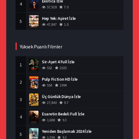
Exotica İzle
4
57,928
7.0
Hep Yek: Aşiret İzle
5
47,847
1.0
Yüksek Puanlı Filmler
Sir-Ayet 4 Full İzle
1
552
2025
Pulp Fiction HD İzle
2
554
1994
Üç Günlük Dünya İzle
3
27,840
9.7
Esaretin Bedeli Full İzle
4
1,688
9.3
Yeniden Başlamak 2024 İzle
5
1,396
9.3