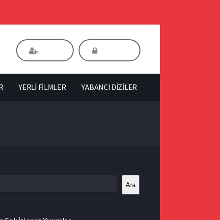
Kaydol
Giriş Yap
R
YERLİ FİLMLER
YABANCI DİZİLER
Ara