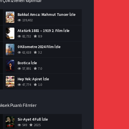
n Çok İzlenen Yapımlar
Bakkal Amca: Mahmut Tuncer İzle
139,402
Atatürk 1881 – 1919 2. Film İzle
82,732
8.9
0 Kilometre 2024 Film İzle
62,618
3.2
Exotica İzle
57,891
7.0
Hep Yek: Aşiret İzle
47,774
1.0
üksek Puanlı Filmler
Sir-Ayet 4 Full İzle
549
2025