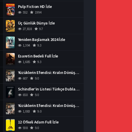
Pulp Fiction HD İzle
552
1994
Üç Günlük Dünya İzle
27,818
9.7
Yeniden Başlamak 2024 İzle
1,394
9.3
Esaretin Bedeli Full İzle
1,685
9.3
Yüzüklerin Efendisi: Kralın Dönüşü İzle
607
9.0
Schindler’in Listesi Türkçe Dublaj İzle
650
9.0
Yüzüklerin Efendisi: Kralın Dönüşü İzle
1,083
9.0
12 Öfkeli Adam Full İzle
938
9.0