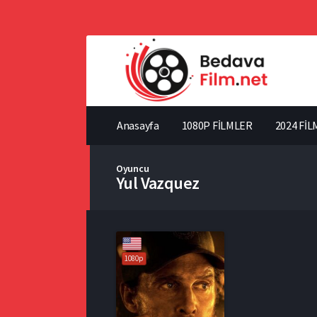
Anasayfa
1080P FİLMLER
2024 FİL
Oyuncu
Yul Vazquez
1080p