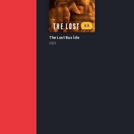
6.9
The Lost Bus İzle
2025