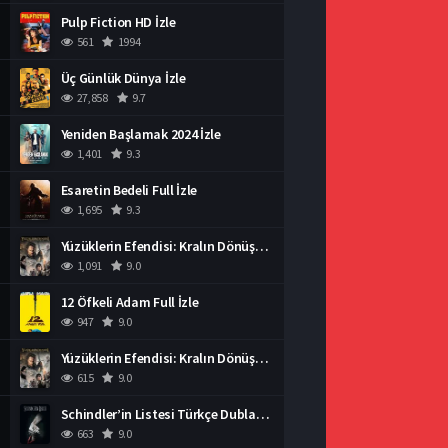
Pulp Fiction HD İzle
561
1994
Üç Günlük Dünya İzle
27,858
9.7
Yeniden Başlamak 2024 İzle
1,401
9.3
Esaretin Bedeli Full İzle
1,695
9.3
Yüzüklerin Efendisi: Kralın Dönüşü İzle
1,091
9.0
12 Öfkeli Adam Full İzle
947
9.0
Yüzüklerin Efendisi: Kralın Dönüşü İzle
615
9.0
Schindler’in Listesi Türkçe Dublaj İzle
663
9.0