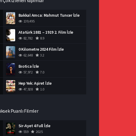
n Çok İzlenen Yapımlar
Bakkal Amca: Mahmut Tuncer İzle
139,495
Atatürk 1881 – 1919 2. Film İzle
82,782
8.9
0 Kilometre 2024 Film İzle
62,648
3.2
Exotica İzle
57,972
7.0
Hep Yek: Aşiret İzle
47,928
1.0
üksek Puanlı Filmler
Sir-Ayet 4 Full İzle
559
2025