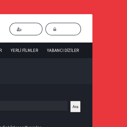
Kaydol
Giriş Yap
R
YERLİ FİLMLER
YABANCI DİZİLER
Ara