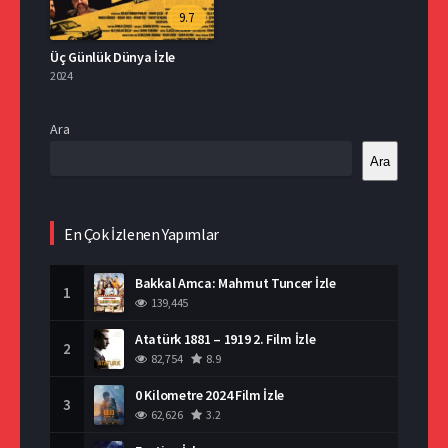
9.7
Üç Günlük Dünya İzle
2024
Ara
Ara
En Çok İzlenen Yapımlar
Bakkal Amca: Mahmut Tuncer İzle
1
139,445
Atatürk 1881 – 1919 2. Film İzle
2
82,754
8.9
0 Kilometre 2024 Film İzle
3
62,626
3.2