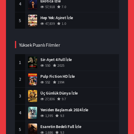
Exotica İzle
4
57,918
7.0
Hep Yek: Aşiret İzle
5
47,839
1.0
Yüksek Puanlı Filmler
Sir-Ayet 4 Full İzle
1
550
2025
Pulp Fiction HD İzle
2
552
1994
Üç Günlük Dünya İzle
3
27,836
9.7
Yeniden Başlamak 2024 İzle
4
1,395
9.3
Esaretin Bedeli Full İzle
5
1,686
9.3