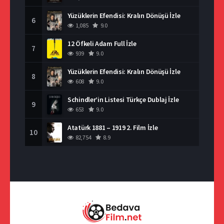
Yüzüklerin Efendisi: Kralın Dönüşü İzle
6
1,085
9.0
12 Öfkeli Adam Full İzle
7
939
9.0
Yüzüklerin Efendisi: Kralın Dönüşü İzle
8
608
9.0
Schindler’in Listesi Türkçe Dublaj İzle
9
653
9.0
Atatürk 1881 – 1919 2. Film İzle
10
82,754
8.9