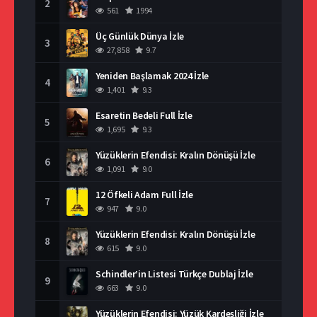
2
561
1994
Üç Günlük Dünya İzle
3
27,858
9.7
Yeniden Başlamak 2024 İzle
4
1,401
9.3
Esaretin Bedeli Full İzle
5
1,695
9.3
Yüzüklerin Efendisi: Kralın Dönüşü İzle
6
1,091
9.0
12 Öfkeli Adam Full İzle
7
947
9.0
Yüzüklerin Efendisi: Kralın Dönüşü İzle
8
615
9.0
Schindler’in Listesi Türkçe Dublaj İzle
9
663
9.0
Yüzüklerin Efendisi: Yüzük Kardeşliği İzle