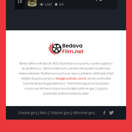
10
1,557
8.9
Bedavafilm.net olarak 5651 Sayılı Kanun uyarınca içerik sağlayıcı
bir platformuz. Sitemizdeki tüm içerikler site üyeleri tarafından
eklenmektedir. Platformumuzda yer alan içeriklerin telif hakkı ihlal
ettiğini düşünüyorsanız
dergi@outlook.com.tr
adresi üzerinden
bizimle iletişime geçebilirsiniz. Telif ihlali kapsamında bizlere
müracaat etmeniz durumunda ilgili içerik en geç 2 iş günü
içerisinde siteden kaldırılacaktır.
Elexbet giriş
|
Betci
|
Tulipbet giriş
|
Hiltonbet giriş