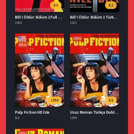
8.0
8.2
Bill’i Öldür: Bölüm 2 Full HD İzle
Bill’i Öldür: Bölüm 1 Türkçe Dublaj İzle
2004
2023
1080p
1080p
1994
8.8
Pulp Fiction HD İzle
Ucuz Roman Türkçe Dublaj Full İzle
8.8
1994
1080p