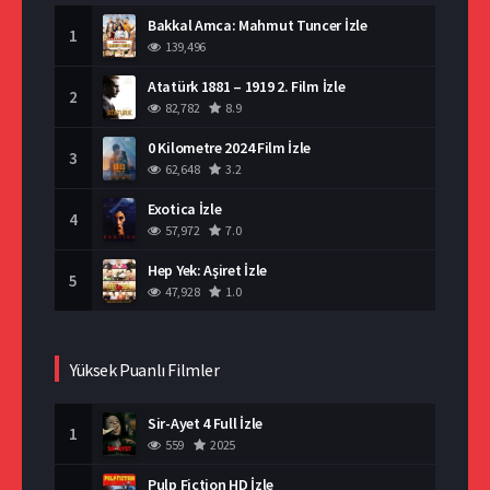
Bakkal Amca: Mahmut Tuncer İzle
1
139,496
Atatürk 1881 – 1919 2. Film İzle
2
82,782
8.9
0 Kilometre 2024 Film İzle
3
62,648
3.2
Exotica İzle
4
57,972
7.0
Hep Yek: Aşiret İzle
5
47,928
1.0
Yüksek Puanlı Filmler
Sir-Ayet 4 Full İzle
1
559
2025
Pulp Fiction HD İzle