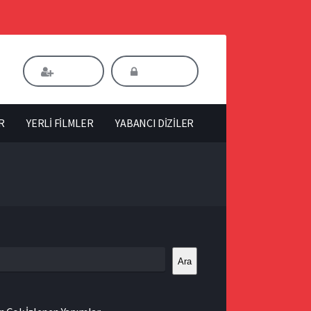
Kaydol
Giriş Yap
R
YERLİ FİLMLER
YABANCI DİZİLER
Ara