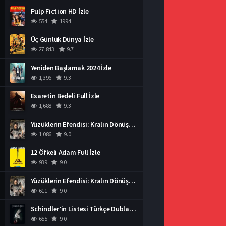
Pulp Fiction HD İzle
554
1994
Üç Günlük Dünya İzle
27,843
9.7
Yeniden Başlamak 2024 İzle
1,396
9.3
Esaretin Bedeli Full İzle
1,688
9.3
Yüzüklerin Efendisi: Kralın Dönüşü İzle
1,086
9.0
12 Öfkeli Adam Full İzle
939
9.0
Yüzüklerin Efendisi: Kralın Dönüşü İzle
611
9.0
Schindler’in Listesi Türkçe Dublaj İzle
655
9.0