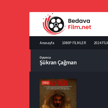
Anasayfa
1080P FİLMLER
2024 FİL
Oyuncu
Şükran Çağman
1080p