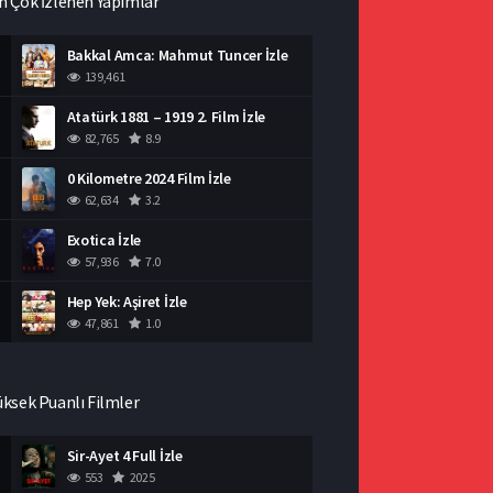
n Çok İzlenen Yapımlar
Bakkal Amca: Mahmut Tuncer İzle
139,461
Atatürk 1881 – 1919 2. Film İzle
82,765
8.9
0 Kilometre 2024 Film İzle
62,634
3.2
Exotica İzle
57,936
7.0
Hep Yek: Aşiret İzle
47,861
1.0
üksek Puanlı Filmler
Sir-Ayet 4 Full İzle
553
2025