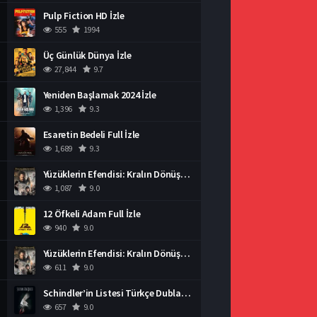
Pulp Fiction HD İzle
555
1994
Üç Günlük Dünya İzle
27,844
9.7
Yeniden Başlamak 2024 İzle
1,396
9.3
Esaretin Bedeli Full İzle
1,689
9.3
Yüzüklerin Efendisi: Kralın Dönüşü İzle
1,087
9.0
12 Öfkeli Adam Full İzle
940
9.0
Yüzüklerin Efendisi: Kralın Dönüşü İzle
611
9.0
Schindler’in Listesi Türkçe Dublaj İzle
657
9.0