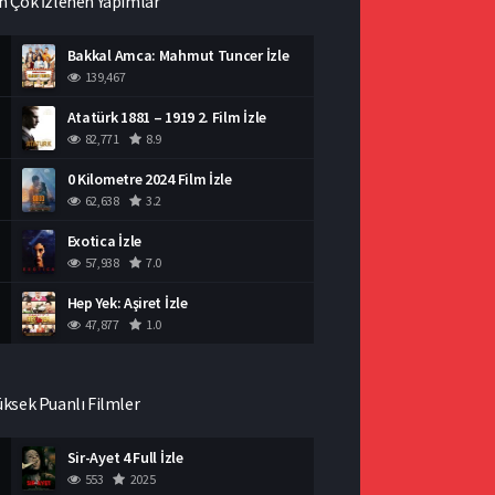
n Çok İzlenen Yapımlar
Bakkal Amca: Mahmut Tuncer İzle
139,467
Atatürk 1881 – 1919 2. Film İzle
82,771
8.9
0 Kilometre 2024 Film İzle
62,638
3.2
Exotica İzle
57,938
7.0
Hep Yek: Aşiret İzle
47,877
1.0
üksek Puanlı Filmler
Sir-Ayet 4 Full İzle
553
2025