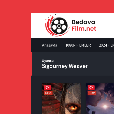
Anasayfa
1080P FİLMLER
2024 FİL
Oyuncu
Sigourney Weaver
1080p
1080p