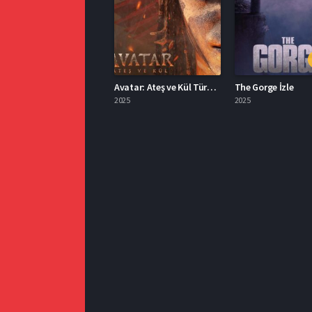
Avatar: Ateş ve Kül Türkçe Dublaj İzle
The Gorge İzle
2025
2025