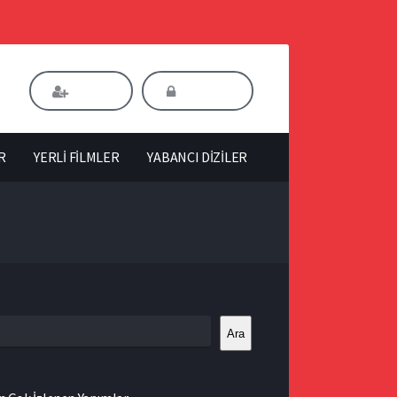
Kaydol
Giriş Yap
R
YERLİ FİLMLER
YABANCI DİZİLER
Ara