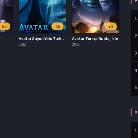
E
1
6.7
7.5
7.9
2
Avatar Suyun Yolu Türkçe Dublaj İzle
Avatar Türkçe Dublaj İzle
2022
2009
3
4
5
Y
1