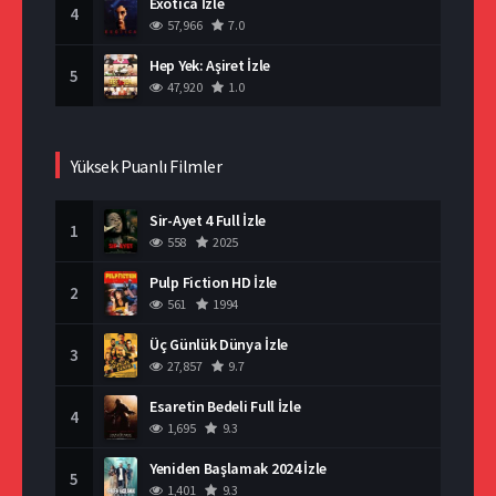
Exotica İzle
4
57,966
7.0
Hep Yek: Aşiret İzle
5
47,920
1.0
Yüksek Puanlı Filmler
Sir-Ayet 4 Full İzle
1
558
2025
Pulp Fiction HD İzle
2
561
1994
Üç Günlük Dünya İzle
3
27,857
9.7
Esaretin Bedeli Full İzle
4
1,695
9.3
Yeniden Başlamak 2024 İzle
5
1,401
9.3