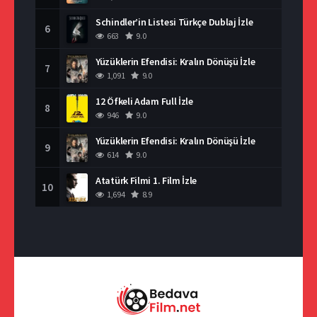
Schindler’in Listesi Türkçe Dublaj İzle
6
663
9.0
Yüzüklerin Efendisi: Kralın Dönüşü İzle
7
1,091
9.0
12 Öfkeli Adam Full İzle
8
946
9.0
Yüzüklerin Efendisi: Kralın Dönüşü İzle
9
614
9.0
Atatürk Filmi 1. Film İzle
10
1,694
8.9