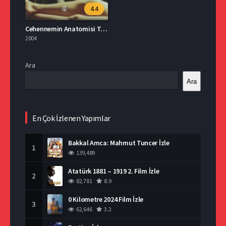
4.4
Cehennemin Anatomisi Türkçe Dublaj İzle
2004
Ara
Ara
En Çok İzlenen Yapımlar
Bakkal Amca: Mahmut Tuncer İzle
1
139,489
Atatürk 1881 – 1919 2. Film İzle
2
82,781
8.9
0 Kilometre 2024 Film İzle
3
62,646
3.2