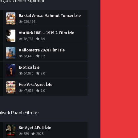
n Çok İzlenen Yapımlar
Bakkal Amca: Mahmut Tuncer İzle
139,494
Atatürk 1881 – 1919 2. Film İzle
82,782
8.9
0 Kilometre 2024 Film İzle
62,648
3.2
Exotica İzle
57,970
7.0
Hep Yek: Aşiret İzle
47,928
1.0
üksek Puanlı Filmler
Sir-Ayet 4 Full İzle
559
2025