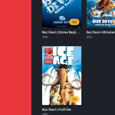
6.8
Buz Devri 2 Erime Başlıyor Full İzle
2006
2012
1080p
7.5
Buz Devri 1 Full İzle
2002