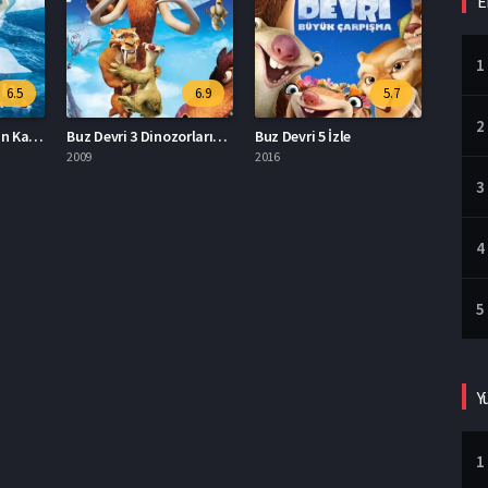
E
1
6.5
6.9
5.7
2
Buz Devri 4 Kıtaların Kayması Türkçe Dublaj Full İzle
Buz Devri 3 Dinozorların Şafağı İzle
Buz Devri 5 İzle
2009
2016
3
4
5
Y
1