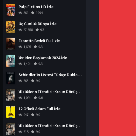
Pulp Fiction HD İzle
561
1994
Üç Günlük Dünya İzle
27,858
9.7
Esaretin Bedeli Full İzle
1,695
9.3
Yeniden Başlamak 2024 İzle
1,401
9.3
Schindler’in Listesi Türkçe Dublaj İzle
663
9.0
Yüzüklerin Efendisi: Kralın Dönüşü İzle
1,091
9.0
12 Öfkeli Adam Full İzle
947
9.0
Yüzüklerin Efendisi: Kralın Dönüşü İzle
615
9.0