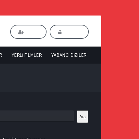
Kaydol
Giriş Yap
R
YERLİ FİLMLER
YABANCI DİZİLER
Ara