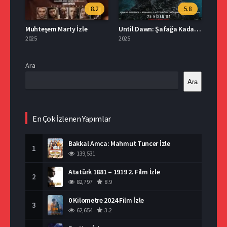
8.2
5.8
Muhteşem Marty İzle
Until Dawn: Şafağa Kadar İzle
2025
2025
Ara
Ara
En Çok İzlenen Yapımlar
Bakkal Amca: Mahmut Tuncer İzle
1
139,531
Atatürk 1881 – 1919 2. Film İzle
2
82,797
8.9
0 Kilometre 2024 Film İzle
3
62,654
3.2