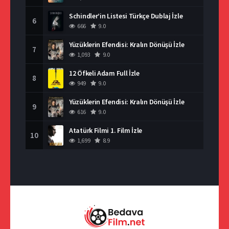
Schindler’in Listesi Türkçe Dublaj İzle
6
666
9.0
Yüzüklerin Efendisi: Kralın Dönüşü İzle
7
1,093
9.0
12 Öfkeli Adam Full İzle
8
949
9.0
Yüzüklerin Efendisi: Kralın Dönüşü İzle
9
616
9.0
Atatürk Filmi 1. Film İzle
10
1,699
8.9