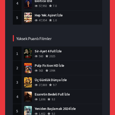
Exotica İzle
4
57,992
7.0
Hep Yek: Aşiret İzle
5
47,954
1.0
Yüksek Puanlı Filmler
Sir-Ayet 4 Full İzle
1
560
2025
Pulp Fiction HD İzle
2
563
1994
Üç Günlük Dünya İzle
3
27,869
9.7
Esaretin Bedeli Full İzle
4
1,696
9.3
Yeniden Başlamak 2024 İzle
5
1,402
9.3