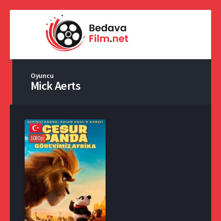
Oyuncu
Mick Aerts
1080p