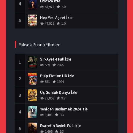
Exotica İzle
4
57,972
7.0
Hep Yek: Aşiret İzle
5
47,928
1.0
Yüksek Puanlı Filmler
Sir-Ayet 4 Full İzle
1
559
2025
Pulp Fiction HD İzle
2
561
1994
Üç Günlük Dünya İzle
3
27,858
9.7
Yeniden Başlamak 2024 İzle
4
1,401
9.3
Esaretin Bedeli Full İzle
5
1,695
9.3