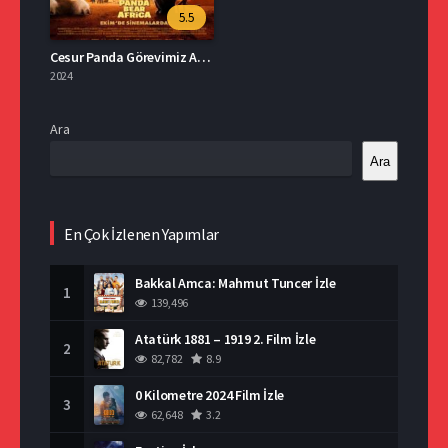
5.5
Cesur Panda Görevimiz Afrika Türkçe Dublaj İzle
2024
Ara
Ara
En Çok İzlenen Yapımlar
Bakkal Amca: Mahmut Tuncer İzle
1
139,496
Atatürk 1881 – 1919 2. Film İzle
2
82,782
8.9
0 Kilometre 2024 Film İzle
3
62,648
3.2