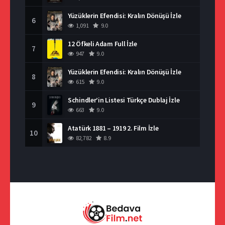
Yüzüklerin Efendisi: Kralın Dönüşü İzle
6
1,091
9.0
12 Öfkeli Adam Full İzle
7
947
9.0
Yüzüklerin Efendisi: Kralın Dönüşü İzle
8
615
9.0
Schindler’in Listesi Türkçe Dublaj İzle
9
663
9.0
Atatürk 1881 – 1919 2. Film İzle
10
82,782
8.9