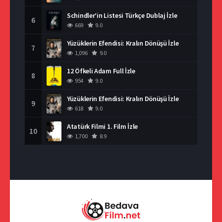
Schindler’in Listesi Türkçe Dublaj İzle
6
669
9.0
Yüzüklerin Efendisi: Kralın Dönüşü İzle
7
1,096
9.0
12 Öfkeli Adam Full İzle
8
954
9.0
Yüzüklerin Efendisi: Kralın Dönüşü İzle
9
618
9.0
Atatürk Filmi 1. Film İzle
10
1,700
8.9