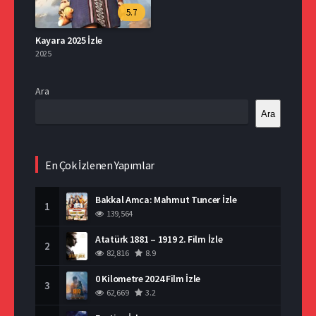
5.7
Kayara 2025 İzle
2025
Ara
Ara
En Çok İzlenen Yapımlar
Bakkal Amca: Mahmut Tuncer İzle
1
139,564
Atatürk 1881 – 1919 2. Film İzle
2
82,816
8.9
0 Kilometre 2024 Film İzle
3
62,669
3.2