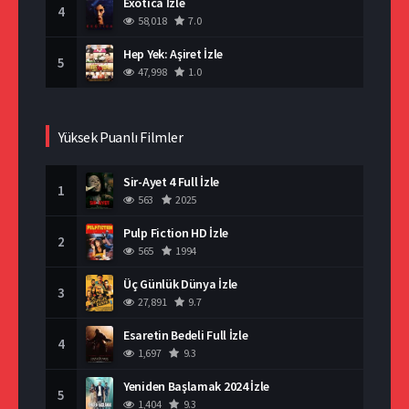
Exotica İzle
4
58,018
7.0
Hep Yek: Aşiret İzle
5
47,998
1.0
Yüksek Puanlı Filmler
Sir-Ayet 4 Full İzle
1
563
2025
Pulp Fiction HD İzle
2
565
1994
Üç Günlük Dünya İzle
3
27,891
9.7
Esaretin Bedeli Full İzle
4
1,697
9.3
Yeniden Başlamak 2024 İzle
5
1,404
9.3