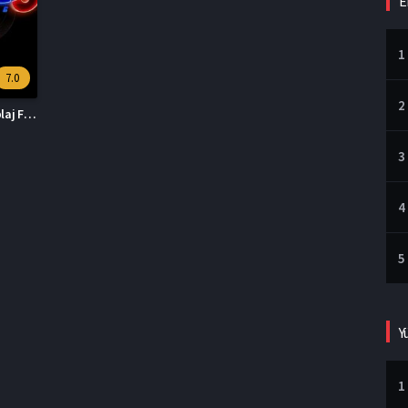
E
1
7.0
2
Sonic 3 Türkçe Dublaj Full İzle
3
4
5
Y
1