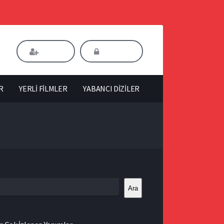
Kaydol
Giriş Yap
R
YERLİ FİLMLER
YABANCI DİZİLER
Ara