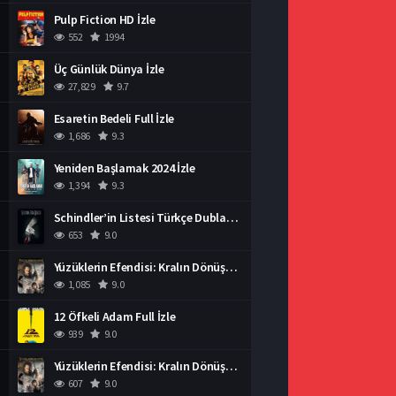
Pulp Fiction HD İzle
552
1994
Üç Günlük Dünya İzle
27,829
9.7
Esaretin Bedeli Full İzle
1,686
9.3
Yeniden Başlamak 2024 İzle
1,394
9.3
Schindler’in Listesi Türkçe Dublaj İzle
653
9.0
Yüzüklerin Efendisi: Kralın Dönüşü İzle
1,085
9.0
12 Öfkeli Adam Full İzle
939
9.0
Yüzüklerin Efendisi: Kralın Dönüşü İzle
607
9.0