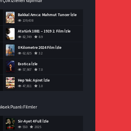
n Çok İzlenen Yapımlar
Bakkal Amca: Mahmut Tuncer İzle
139,438
Atatürk 1881 – 1919 2. Film İzle
82,749
8.9
0 Kilometre 2024 Film İzle
62,625
3.2
Exotica İzle
57,907
7.0
Hep Yek: Aşiret İzle
47,811
1.0
üksek Puanlı Filmler
Sir-Ayet 4 Full İzle
550
2025