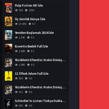
Pulp Fiction HD İzle
554
1994
Üç Günlük Dünya İzle
27,840
9.7
Yeniden Başlamak 2024 İzle
1,396
9.3
Esaretin Bedeli Full İzle
1,688
9.3
Yüzüklerin Efendisi: Kralın Dönüşü İzle
1,086
9.0
12 Öfkeli Adam Full İzle
939
9.0
Yüzüklerin Efendisi: Kralın Dönüşü İzle
611
9.0
Schindler’in Listesi Türkçe Dublaj İzle
655
9.0