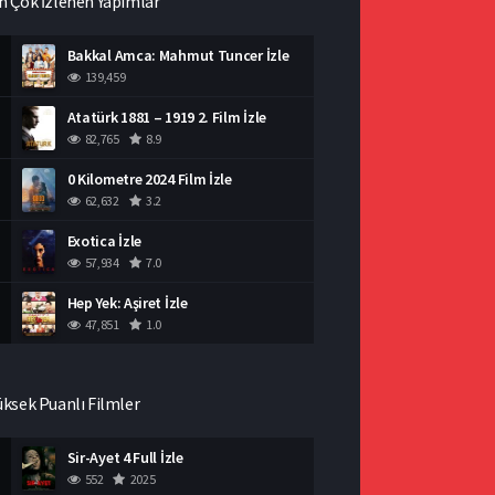
n Çok İzlenen Yapımlar
Bakkal Amca: Mahmut Tuncer İzle
139,459
Atatürk 1881 – 1919 2. Film İzle
82,765
8.9
0 Kilometre 2024 Film İzle
62,632
3.2
Exotica İzle
57,934
7.0
Hep Yek: Aşiret İzle
47,851
1.0
üksek Puanlı Filmler
Sir-Ayet 4 Full İzle
552
2025