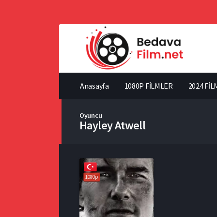
Anasayfa
1080P FİLMLER
2024 FİL
Oyuncu
Hayley Atwell
1080p