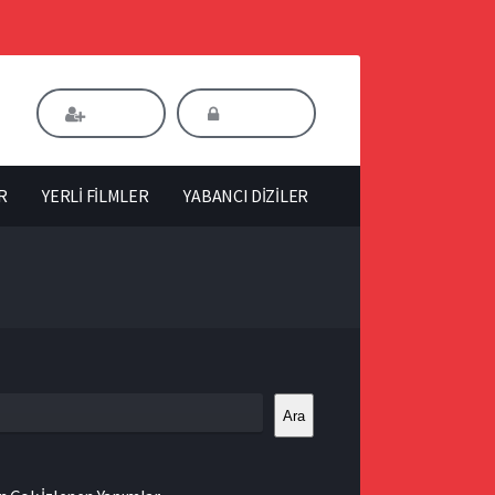
Kaydol
Giriş Yap
R
YERLİ FİLMLER
YABANCI DİZİLER
Ara