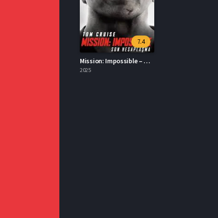
7.4
Mission: Impossible – Son Hesaplaşma İzle
2025